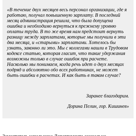
«В течение двух месяцев весь пер­сонал организации, где я
рабо­таю, получал повышенную зар­плату. В последний
месяц адми­нистрация решила, что была допущена
ошибка и необходи­мо вернуться к прежнему уров­ню
оплаты труда. В то же вре­мя нам предстоит вернуть
раз­ницу между зарплатами, кото­рые мы получили в эти
два ме­сяца, и «старыми» зарплатами. Хотелось бы
узнать, законно ли это. Мы с коллегами нашли в Тру­довом
кодексе статью, которая гласит, что такие удержания
возможны только в случае оши­бок при расчете.
Насколько мы понимаем, когда речь идет о двух месяцах
подряд и абсолютно обо всех работниках, не может
быть ошибки в расчетах. И как быть в таком случае?
Заранее благодарим.
Дорина Пелин, гор. Кишинев»