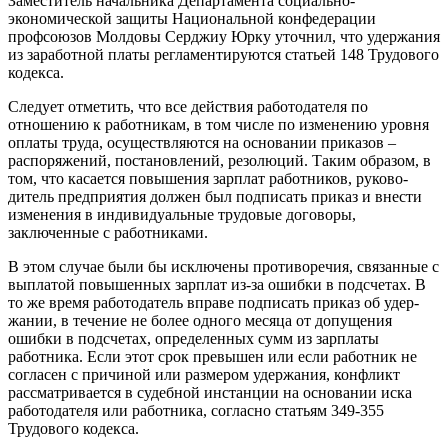
Заместитель начальника Департа­мента социально-
экономической за­щиты Национальной конфедерации
профсоюзов Молдовы Серджиу Юрку уточнил, что удержания
из заработной платы регламентируются статьей 148 Трудового
кодекса.
Следует отметить, что все действия работодателя по
отношению к работ­никам, в том числе по изменению уровня
оплаты труда, осуществляются на основании приказов –
распоряже­ний, постановлений, резолюций. Та­ким образом, в
том, что касается по­вышения зарплат работников, руково­
дитель предприятия должен был под­писать приказ и внести
изменения в индивидуальные трудовые договоры,
заключенные с работниками.
В этом случае были бы исключены противоречия, связанные с
выплатой повышенных зарплат из-за ошибки в подсчетах. В
то же время работода­тель вправе подписать приказ об удер­
жании, в течение не более одного ме­сяца от допущения
ошибки в подсче­тах, определенных сумм из зарплаты
работника. Если этот срок превышен или если работник не
согласен с при­чиной или размером удержания, кон­фликт
рассматривается в судебной ин­станции на основании иска
работода­теля или работника, согласно статьям 349-355
Трудового кодекса.