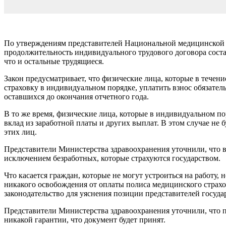
По утверждениям представителей Нацио­нальной медицинской ст
продолжительность индивидуально­го трудового договора составл
что и остальные тру­дящиеся.
Закон предусматривает, что физические лица, которые в течени
страховку в индивидуаль­ном порядке, уплатить взнос обязате
оставшихся до окон­чания отчетного года.
В то же время, физические лица, которые в индивидуальном по
вклад из заработной платы и других выплат. В этом случае не
этих лиц.
Представители Министерства здравоохра­нения уточнили, что в 
исключением безработных, которые страхуются государством.
Что касается граждан, которые не могут ус­троиться на работу,
никакого освобождения от оп­латы полиса медицинского страхо
законодательство для уяснения позиции представителей госу­д
Представители Министерства здравоохра­нения уточнили, что п
никакой гарантии, что документ бу­дет принят.