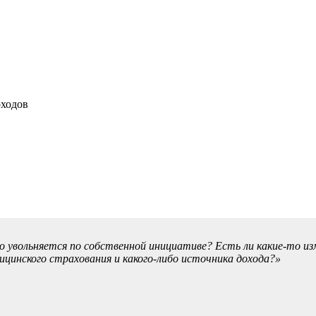
оходов
 уволь­няется по собственной инициативе? Есть ли какие-то изм
ицинского страхования и какого-либо источни­ка дохода?
»