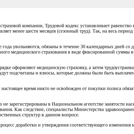
раховой компании, Трудовой кодекс устанавливает равенство вс
яет менее шес­ти месяцев (сезонный труд). Так, на весь пе­риод
е года увольняются, обязаны в течение 30 календарных дней со 
льного медицинского страхования в виде фиксиро­ванной суммы 
рядке оформляют меди­цинскую страховку, а затем трудоустраива
 будут подсчи­таны и взносы, которые должны были быть выплаче
настоящее время никто не освобожден от покупки полиса обязате
 но не зарегистрированы в Национальном агентстве занятости насе
вания. Как следствие, специалисты Министерства здра­воохране
арственных структур в данном вопросе.
роцесс доработки и ут­верждения соответствующего изменения м