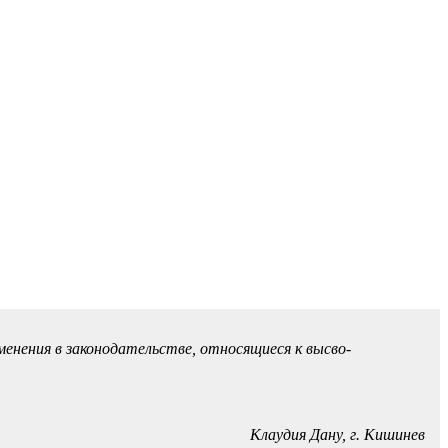
енения в зако­нодательстве, относящиеся к высво­
Клаудия Дану,
г. Кишинев