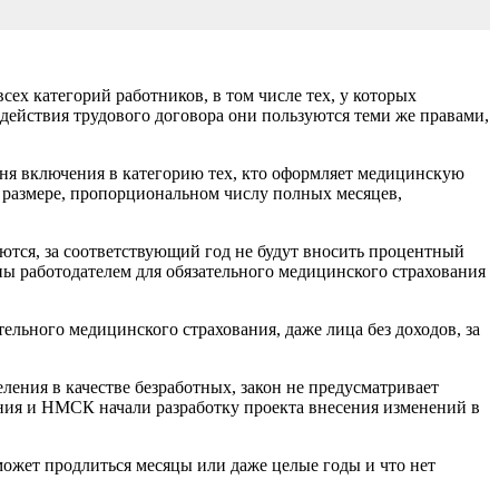
ех категорий работников, в том числе тех, у которых
 действия трудового договора они поль­зуются теми же правами,
дня включения в категорию тех, кто оформ­ляет медицинскую
в размере, пропорциональном числу полных месяцев,
ют­ся, за соответствующий год не будут вносить процентный
ны работодателем для обязательного медицинского страхования
ль­ного медицинского страхования, даже лица без доходов, за
­ления в качестве безработных, закон не пре­дусматривает
ния и НМСК начали разработку про­екта внесения изменений в
о­жет продлиться месяцы или даже целые годы и что нет