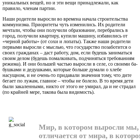
уникальных ве­щей, но и эти вещи принадлежа­ли, как
правило, членам партии.
Наши родители выросли во времена начала строительства
коммунизма. Приоритеты чуть изменились. Их родители
мечта­ли, чтобы они получили образова­ние, перебрались в
город, получи­ли квартиру, купили машину, из­бавились от
«черной работы» (от сохи и лопаты). Также наши ро­дители
первыми выросли с мыс­лью, что государство позаботит­ся о
своих гражданах – даст ра­боту, дом, если будешь занимать­ся
своим делом (будешь помал­кивать, подчиняться требовани­ям
режима). И они большей час­тью выросли в селе, со своими ба­
бушками и дедушками, которые больше думали о хлебе
насущ­ном, и не очень-то придавали зна­чения тому, что дите
бегает по лу­жам, главное – чтобы не болело. В то время дети
были закаленными, никто от этого не умирал, да и не страдал
(по крайней мере, такова была видимость).
Мир, в котором выросли мы,
отличается от мира, в котор