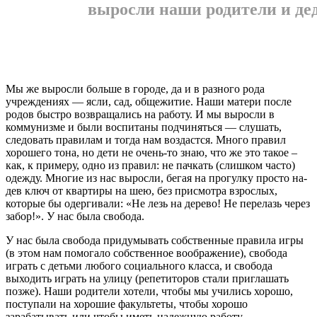
выросли наши родители и де
Мы же выросли больше в горо­де, да и в разного рода
учреждени­ях — ясли, сад, общежитие. Наши матери после
родов быстро воз­вращались на работу. И мы вырос­ли в
коммунизме и были воспита­ны подчиняться — слушать,
следо­вать правилам и тогда нам воздас­тся. Много правил
хорошего тона, но дети не очень-то знаю, что же это такое –
как, к примеру, одно из правил: не пачкать (слишком час­то)
одежду. Многие из нас вырос­ли, бегая на прогулку просто на­
дев ключ от квартиры на шею, без присмотра взрослых,
которые бы одергивали: «Не лезь на дерево! Не перелазь через
забор!». У нас была свобода.
У нас была свобода придумы­вать собственные правила игры
(в этом нам помогало собственное воображение), свобода
играть с детьми любого социального клас­са, и свобода
выходить играть на улицу (репетиторов стали пригла­шать
позже). Наши родители хо­тели, чтобы мы учились хорошо,
поступали на хорошие факульте­ты, чтобы хорошо
зарабатывать или чтобы иметь надежную ра­боту