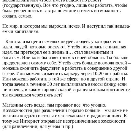
(государственную). Все что угодно, лишь бы работать, чтобы
была уверенность в завтрашнем дне и иметь возможность
создать семью.
Но мир, в котором мы вырос­ли, исчез. И наступил так называ­
емый капитализм.
Капитализм ценит смелых лю­дей, людей, у которых есть
идеи, людей, которые рискуют. У тебя появилась гениальная
идея, ты претворил ее в жизнь и… стал зна­менитым и
богатым. Или хотя бы известным в своей области. Ты больше
предоставлен самому себе. У тебя есть больше возмож­ностей –
можешь окончить фа­культет, а работать в совершенно другой
сфере. Или можешь изме­нить карьеру через 10-20 лет рабо­ты.
Или можешь работать в той же сфере, но в другой стране. И
тог­да зачем в течение 30 лет выпла­чивать взносы банку, если
не зна­ешь, в каком городе/в какой стра­не/на каком континенте
ты ока­жешься через пять лет?
Магазины есть везде, там про­дают все, что угодно.
Возможнос­тей для развлечений гораздо боль­ше – мы даже не
мечтали когда-то о стольких телеканалах и радио­станциях. К
тому же Интернет от­крывает неограниченные возмож­ности
(для развлечений, для уче­бы и пр.)