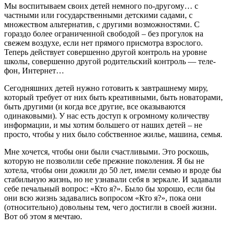
Мы воспитываем своих детей немного по-другому… с
частными или государственными детскими садами, с
множеством альтерна­тив, с другими возможностями. С
гораздо более ограниченной сво­бодой – без прогулок на
свежем воздухе, если нет прямого присмотра взрослого.
Теперь действу­ет совершенно другой контроль на уровне
школы, совершенно дру­гой родительский контроль — теле­
фон, Интернет…
Сегодняшних детей нужно го­товить к завтрашнему миру,
кото­рый требует от них быть креатив­ными, быть новаторами,
быть дру­гими (и когда все другие, все ока­зываются
одинаковыми). У нас есть доступ к огромному количест­ву
информации, и мы хотим боль­шего от наших детей – не
просто, чтобы у них было собственное жи­лье, машина, семья.
Мне хочется, чтобы они были счастливыми. Это роскошь,
кото­рую не позволили себе прежние поколения. Я бы не
хотела, что­бы они дожили до 50 лет, име­ли семью и вроде бы
стабильную жизнь, но не узнавали себя в зер­кале. И задавали
себе печальный вопрос: «Кто я?». Было бы хоро­шо, если бы
они всю жизнь зада­вались вопросом «Кто я?», пока они
(относительно) довольны тем, чего достигли в своей жизни.
Вот об этом я мечтаю.