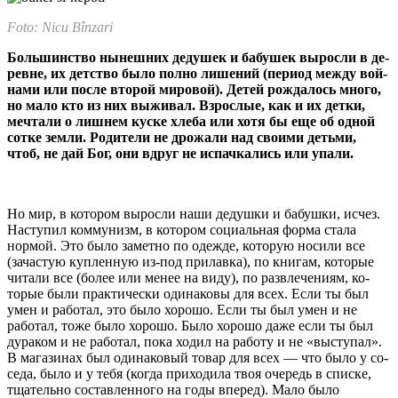
Foto: Nicu Bînzari
Большинство нынешних дедушек и бабушек выросли в де­
ревне, их детство было полно лишений (период между вой­
нами или после второй мировой). Детей рождалось мно­го,
но мало кто из них выживал. Взрослые, как и их детки,
мечтали о лишнем куске хлеба или хотя бы еще об од­ной
сотке земли. Родители не дрожали над своими детьми,
чтоб, не дай Бог, они вдруг не испачкались или упали.
Но мир, в котором выросли наши дедушки и бабушки, исчез.
Наступил коммунизм, в котором социальная форма стала
нормой. Это было заметно по одежде, кото­рую носили все
(зачастую куплен­ную из-под прилавка), по книгам, которые
читали все (более или ме­нее на виду), по развлечениям, ко­
торые были практически одина­ковы для всех. Если ты был
умен и работал, это было хорошо. Если ты был умен и не
работал, тоже было хорошо. Было хорошо даже если ты был
дураком и не работал, пока ходил на работу и не «высту­пал».
В магазинах был одинако­вый товар для всех — что было у со­
седа, было и у тебя (когда прихо­дила твоя очередь в списке,
тща­тельно составленного на годы впе­ред). Мало было