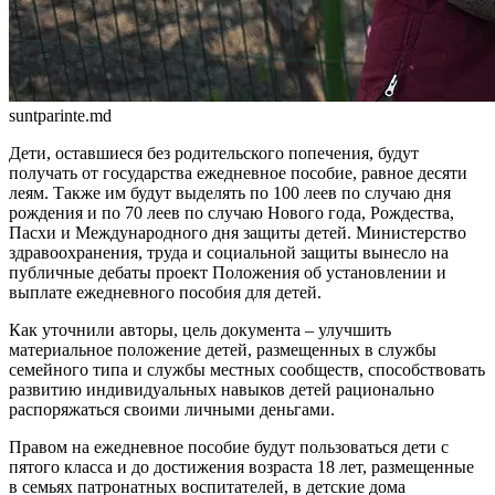
suntparinte.md
Дети, оставшиеся без родительско­го попечения, будут
получать от государства ежедневное пособие, равное десяти
леям. Также им бу­дут выделять по 100 леев по слу­чаю дня
рождения и по 70 леев по случаю Нового года, Рождества,
Пасхи и Международного дня за­щиты детей. Министерство
здраво­охранения, труда и социальной за­щиты вынесло на
публичные деба­ты проект Положения об установ­лении и
выплате ежедневного по­собия для детей.
Как уточнили авторы, цель документа – улучшить
материальное положение детей, размещенных в службы
семейного типа и службы местных сообществ, способство­вать
развитию индивидуальных навыков детей рационально
распоряжаться своими личными деньгами.
Правом на ежедневное пособие бу­дут пользоваться дети с
пятого класса и до достижения возраста 18 лет, размещен­ные
в семьях патронатных воспитателей, в детские дома