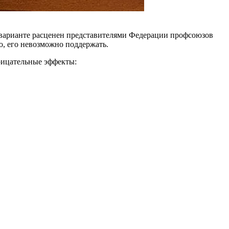
 ва­рианте расценен представителями Федерации профсоюзов
, его невозмож­но поддержать.
рицательные эффекты: