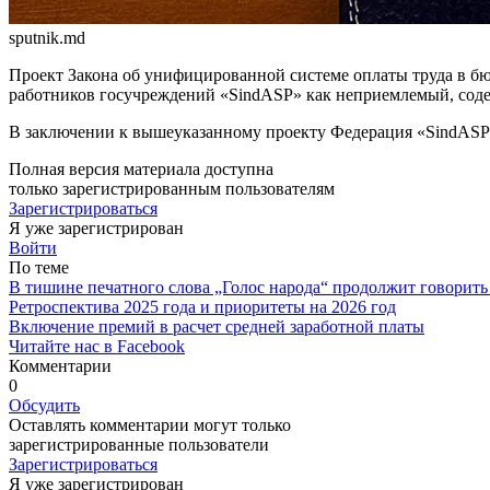
sputnik.md
Проект Закона об унифицирован­ной системе оплаты труда в б
работни­ков госучреждений «SindASP» как неприемлемый, соде
В заключении к вышеуказанному проек­ту Федерация «SindASP
Полная версия материала доступна
только зарегистрированным пользователям
Зарегистрироваться
Я уже зарегистрирован
Войти
По теме
В тишине печатного слова „Голос народа“ продолжит говорить
Ретроспектива 2025 года и приоритеты на 2026 год
Включение премий в расчет средней заработной платы
Читайте нас в Facebook
Комментарии
0
Обсудить
Оставлять комментарии могут только
зарегистрированные пользователи
Зарегистрироваться
Я уже зарегистрирован