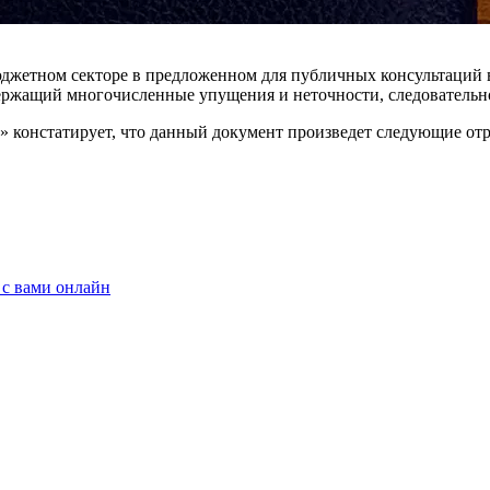
юд­жетном секторе в предложенном для публичных консультаций
ржащий мно­гочисленные упущения и неточности, следовательно
» констатирует, что данный документ произведет следующие от
 с вами онлайн