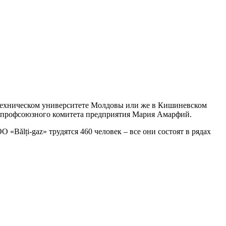
 в Техническом университете Молдовы или же в Кишиневском
ль профсоюзного коми­тета предприятия Мария Амарфий.
 «Bălți-gaz» трудятся 460 человек – все они состоят в рядах