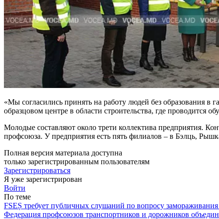
«Мы согласились принять на работу лю­дей без образования в 
образцовом центре в области строительства, где проводится о
Молодые составляют около трети кол­лектива предприятия. Контр
профсоюза. У пред­приятия есть пять филиалов – в Бэлць, Рыш­
Полная версия материала доступна
только зарегистрированным пользователям
Зарегистрироваться
Я уже зарегистрирован
Войти
По теме
FSEȘ требует публичных слушаний по вопросу замораживания 
Федерация профсоюзов транспортников и дорожников объедини