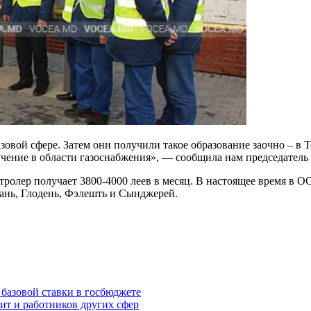
газовой сфере. Затем они получили такое образование заочно –
бу­чение в области газоснабжения», — сообщи­ла нам председате
олер получает 3800-4000 леев в месяц. В настоящее вре­мя в ООО
кань, Глодень, Фэлешть и Сынджерей.
базовой ставки в госбюджете
т и работников других сфер