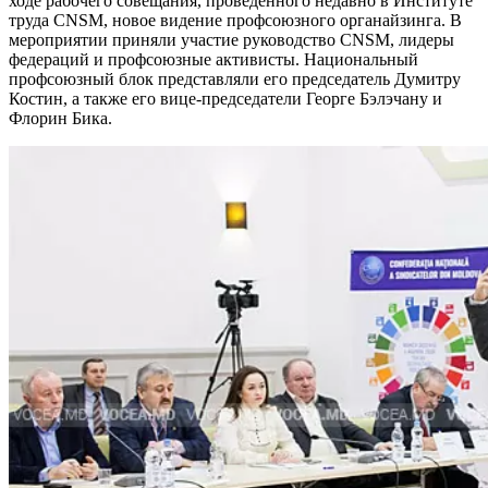
ходе рабочего совещания, проведенного недав­но в Институте
труда CNSM, новое видение профсоюзного органайзинга. В
мероприятии приняли участие руководс­тво CNSM, лидеры
федераций и профсоюзные активисты. Национальный
профсоюзный блок представляли его пред­седатель Думитру
Костин, а также его вице-председатели Георге Бэлэчану и
Флорин Бика.