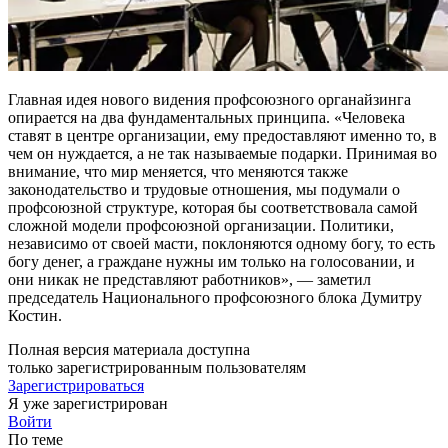
Главная идея нового виде­ния профсоюзного органайзинга
опирается на два фундаменталь­ных принципа. «Человека
ставят в центре организации, ему пре­доставляют именно то, в
чем он нуждается, а не так называемые подарки. Принимая во
внимание, что мир меняется, что меняются также
законодательство и трудо­вые отношения, мы подумали о
профсоюзной структуре, которая бы соответствовала самой
слож­ной модели профсоюзной орга­низации. Политики,
независимо от своей масти, поклоняются одному богу, то есть
богу денег, а гражда­не нужны им только на голосова­нии, и
они никак не представляют работников», — заметил
председа­тель Национального профсоюзно­го блока Думитру
Костин.
Полная версия материала доступна
только зарегистрированным пользователям
Зарегистрироваться
Я уже зарегистрирован
Войти
По теме