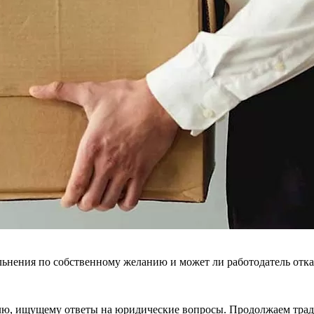
ьнения по собственному желанию и может ли работодатель отка
лю, ищущему ответы на юридические во­просы. Продолжаем трад