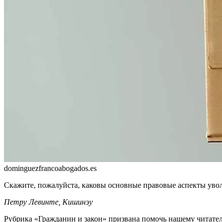
dominguezfrancoabogados.es
Скажите, пожалуйста, каковы основные правовые аспекты увол
Петру Левинте, Кишинэу
Рубрика «Гражданин и закон» при­звана помочь нашему читате