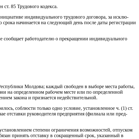
 ст. 85 Трудового кодекса.
 инициативе индивидуального трудового договора, за исклю­
го срока начинается на следующий день после даты регистрации
рме сообщает работодателю о прекращении индивидуального
й Республики Молдова; каждый свободен в выборе места работы,
зни на определенном рабочем месте или по опре­деленной
ением закона и признается недействительной.
сь, соблюсти только одно условие, установленное ч. (1) ст.
учае отставки руководителя предприятия (филиала или пред­
ию, установлением степени ограничения возможностей, отпуском
обязан принять отставку в сокращенный срок, ука­занный в