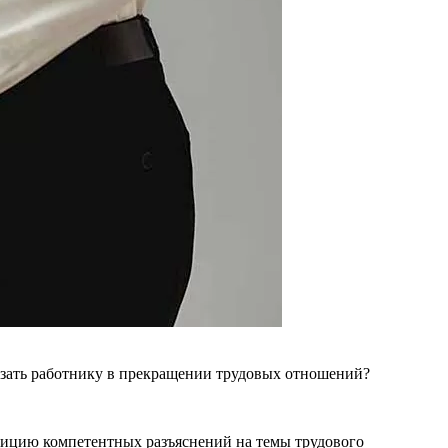
зать работнику в пре­кращении трудовых отношений?
ицию ком­петентных разъяснений на темы тру­дового