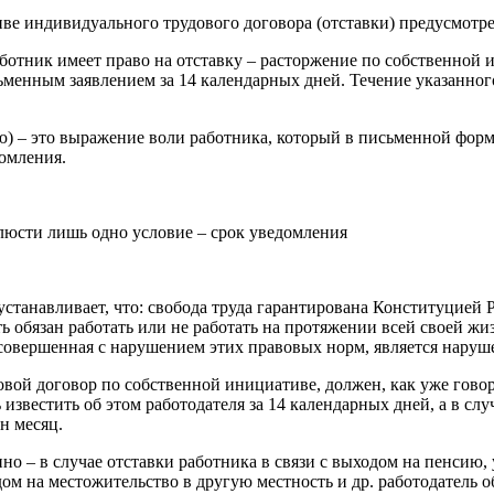
е индивидуального трудового договора (отставки) предусмотрен
Работник имеет право на отставку – расторжение по собствен­ной
сь­менным заявлением за 14 календарных дней. Течение указанно
ию) ‒ это выражение воли работника, который в письменной фо
домления.
блюсти лишь одно условие ‒ срок уведомления
ая устанавливает, что: свобода труда гарантирована Конституцие
ть обязан работать или не работать на протяжении всей своей жи
 совершенная с нарушением этих правовых норм, является наруш
й договор по собственной инициативе, должен, как уже говорило
 известить об этом работодателя за 14 календарных дней, а в сл
ин месяц.
именно ‒ в случае отставки работника в связи с выходом на пенс
здом на местожительство в другую местность и др. работодатель 