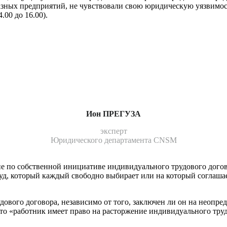
 разных предприятий, не чувствовали свою юридическую уязвимос
.00 до 16.00).
Ион ПРЕГУЗА
эксперт
Юридического департамента CNSM
е по собственной инициативе индивидуального трудового догово
руд, который каждый свободно выбирает или на который соглаша
ового договора, независимо от того, заключен ли он на неопре
т, что «работник имеет право на расторжение индивидуаль­ного т