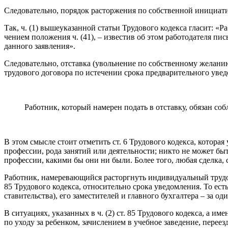
Следовательно, порядок расторжения по собственной инициатив
Так, ч. (1) вышеуказанной статьи Трудового кодекса гласит: «
чением положения ч. (41), – известив об этом работодателя пи
данного заявления».
Следовательно, отставка (увольнение по собственному жела­н
трудового договора по истечении срока предварительного уве­
Работник, который намерен подать в отставку, обязан со
В этом смысле стоит отметить ст. 6 Трудового кодекса, кото­р
профессии, рода занятий или деятельности; никто не может бы
профессии, какими бы они ни были. Более того, любая сделка,
Работник, намеревающийся расторгнуть индивидуальный трудово
85 Трудового кодекса, относительно срока уведомления. То есть
ставительства), его заместителей и главного бухгалтера ‒ за од
В ситуациях, указанных в ч. (2) ст. 85 Трудового кодекса, а 
по уходу за ребенком, зачислением в учебное заведение, перее