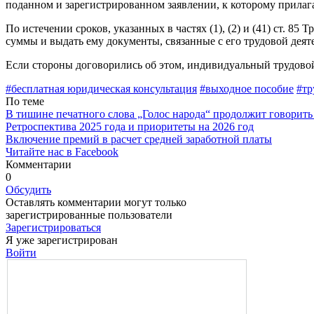
поданном и зарегистрированном заявлении, к которому прилаг
По истечении сроков, указанных в частях (1), (2) и (41) ст. 8
суммы и выдать ему документы, связанные с его трудовой деят
Если стороны договорились об этом, индивидуальный трудовой
#бесплатная юридическая консультация
#выходное пособие
#тр
По теме
В тишине печатного слова „Голос народа“ продолжит говорить
Ретроспектива 2025 года и приоритеты на 2026 год
Включение премий в расчет средней заработной платы
Читайте нас в Facebook
Комментарии
0
Обсудить
Оставлять комментарии могут только
зарегистрированные пользователи
Зарегистрироваться
Я уже зарегистрирован
Войти