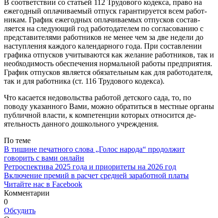
В соответствии со статьей 112 Трудового кодекса, право на
ежегодный оплачиваемый отпуск гарантируется всем работ­
никам. График ежегодных оплачиваемых отпусков состав­
ляется на следующий год работодателем по согласованию с
представителями работников не менее чем за две недели до
наступления каждого календарного года. При составлении
графика отпусков учитываются как желание работников, так и
необходимость обеспечения нормальной работы предпри­ятия.
График отпусков является обязательным как для рабо­тодателя,
так и для работника (ст. 116 Трудового кодекса).
Что касается недовольства работой детского сада, то, по
поводу указанного Вами, можно обратиться в местные орга­ны
публичной власти, к компетенции которых относится де­
ятельность данного дошкольного учреждения.
По теме
В тишине печатного слова „Голос народа“ продолжит
говорить с вами онлайн
Ретроспектива 2025 года и приоритеты на 2026 год
Включение премий в расчет средней заработной платы
Читайте нас в Facebook
Комментарии
0
Обсудить