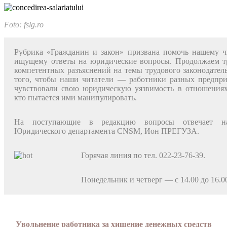
Foto: fslg.ro
Рубрика «Гражданин и закон» при­звана помочь нашему ч
ищущему ответы на юридические во­просы. Продолжаем 
ком­петентных разъяснений на темы тру­дового законодатель
того, чтобы наши читатели — работники разных предпри
чувствовали свою юридическую уязвимость в отношениях
кто пытается ими манипу­лировать.
На поступающие в редакцию вопросы отвечает на­
Юридического департамента CNSM, Ион ПРЕГУЗА.
Горячая линия по тел. 022-23-76-39.
Понедельник и четверг — с 14.00 до 16.0
Увольнение работника за хищение денежных средств