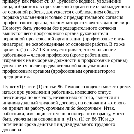
приме­ру, как гласит ст. 87 Трудового кодекса, увольнение
лица, избранно­го в профсоюзный орган и не освобожденного
от основной рабо­ты, допускается с соблюдением общего
порядка увольнения и толь­ко с предварительного согласия
профсоюзного органа, членом ко­торого является данное лицо.
Не могут быть уволены без предва­рительного согласия
вышестоящего профсоюзного органа руково­дители
первичной профсоюзной организации (профсоюзные орга­
низаторы), не освобожденные от основной работы. В то же
время ч. (1) ст. 87 ТК предусматривает, что увольнение
работников – чле­нов профсоюза (кроме работников,
избранных на выборные долж­ности в профсоюзные органы)
допускается после предварительной консультации с
профсоюзным органом (профсоюзным организато­ром)
предприятия.
Пункт y1) части (1) статьи 86 Трудового кодекса может приме­
няться при увольнении работника, имеющего статус
пенсионера по возрасту, независимо от того, является ли
индивидуальный трудо­вой договор, на основании которого
он принят на работу, срочным либо бессрочным. Итак,
работники, имеющие статус пенсионера по возрасту, могут
быть уволены на основании п. y1) ч. (1) ст. 86 ТК и до
истечения срока действия индивидуального трудового
договора.