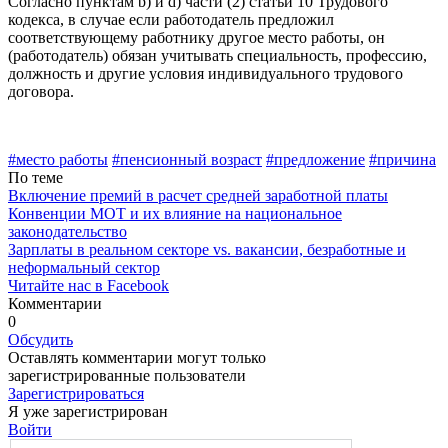
Согласно пунктам b) и d) части (2) статьи 10 Трудового
кодекса, в случае если работодатель предложил
соответствующему работни­ку другое место работы, он
(работодатель) обязан учитывать специ­альность, профессию,
должность и другие условия индивидуально­го трудового
договора.
#место работы
#пенсионный возраст
#предложение
#причина
По теме
Включение премий в расчет средней заработной платы
Конвенции МОТ и их влияние на национальное
законодательство
Зарплаты в реальном секторе vs. вакансии, безработные и
неформальный сектор
Читайте нас в Facebook
Комментарии
0
Обсудить
Оставлять комментарии могут только
зарегистрированные пользователи
Зарегистрироваться
Я уже зарегистрирован
Войти