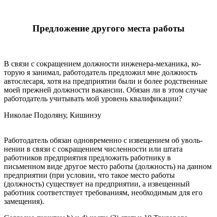
Предложение другого места работы
В связи с сокращением должности инженера-механика, ко­
торую я занимал, работодатель предложил мне должность
автослесаря, хотя на предприятии были и более родствен­ные
моей прежней должности вакансии. Обязан ли в этом случае
работодатель учитывать мой уровень квалифика­ции?
Николае Подоляну, Кишинэу
Работодатель обязан одновременно с извещением об уволь­
нении в связи с сокращением численности или штата
работни­ков предприятия предложить работнику в
письменном виде дру­гое место работы (должность) на данном
предприятии (при усло­вии, что такое место работы
(должность) существует на предпри­ятии, а извещенный
работник соответствует требованиям, необхо­димым для его
замещения).