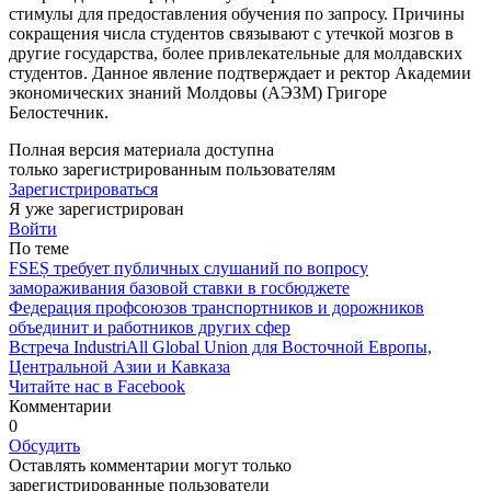
стимулы для предоставления обучения по за­просу. Причины
сокращения чис­ла студентов связывают с утечкой мозгов в
другие государства, бо­лее привлекательные для молдав­ских
студентов. Данное явление подтверждает и ректор Академии
экономических знаний Молдовы (АЭЗМ) Григоре
Белостечник.
Полная версия материала доступна
только зарегистрированным пользователям
Зарегистрироваться
Я уже зарегистрирован
Войти
По теме
FSEȘ требует публичных слушаний по вопросу
замораживания базовой ставки в госбюджете
Федерация профсоюзов транспортников и дорожников
объединит и работников других сфер
Встреча IndustriAll Global Union для Восточной Европы,
Центральной Азии и Кавказа
Читайте нас в Facebook
Комментарии
0
Обсудить
Оставлять комментарии могут только
зарегистрированные пользователи