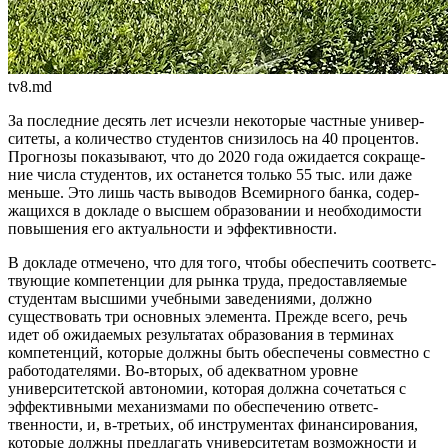
tv8.md
За последние десять лет исчез­ли некоторые частные универ­
ситеты, а количество студентов снизилось на 40 процентов.
Прогнозы показывают, что до 2020 года ожидается сокраще­
ние числа студентов, их оста­нется только 55 тыс. или даже
меньше. Это лишь часть выво­дов Всемирного банка, содер­
жащихся в докладе о высшем образовании и необходимости
повышения его актуальности и эффективности.
В докладе отмечено, что для того, чтобы обеспечить соответс­
твующие компетенции для рынка труда, предоставляемые
студен­там высшими учебными заведе­ниями, должно
существовать три основных элемента. Прежде все­го, речь
идет об ожидаемых ре­зультатах образования в терми­нах
компетенций, которые долж­ны быть обеспечены совместно с
работодателями. Во-вторых, об адекватном уровне
университет­ской автономии, которая должна сочетаться с
эффективными меха­низмами по обеспечению ответс­
твенности, и, в-третьих, об инс­трументах финансирования,
кото­рые должны предлагать универси­тетам возможности и