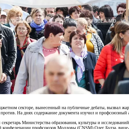
д­жетном секторе, вынесенный на публичные дебаты, вызвал жар
 против. На днях содержание документа изу­чил и профсоюзный
секретарь Ми­нистерства образования, культуры и иссле­довани
ой конфедерации профсоюзов Молдо­вы (CNSM) Олег Будза, виц