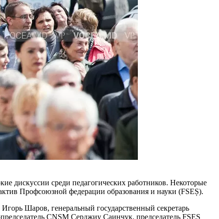
­кие дискуссии среди педагогичес­ких работников. Некоторые
 актив Профсоюзной федерации образования и науки (FSEȘ).
й Игорь Шаров, генеральный госу­дарственный секретарь
е-председатель CNSM Серджиу Саинчук, председатель FSEȘ