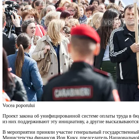
Vocea poporului
Проект закона об унифицирован­ной системе оплаты труда в бю
из них поддерживают эту инициативу, а другие высказываются
В мероприятии приняли участие гене­ральный государственный 
Министерства фи­нансов Ион Кику, председатель Националь­н