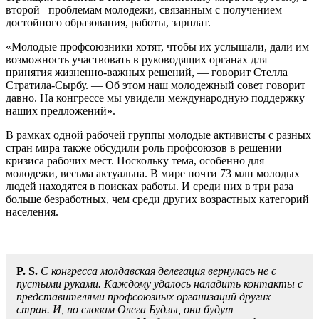
второй –пробле­мам молодежи, связанным с получени­ем
достойного образования, работы, зарплат.
«Молодые профсоюзники хотят, что­бы их услышали, дали им
возможность участвовать в руководящих органах для
принятия жизненно-важных решений, — говорит Стелла
Стратила-Сырбу. — Об этом наш молодежный совет говорит
давно. На конгрессе мы увидели между­народную поддержку
наших предложе­ний».
В рамках одной рабочей группы моло­дые активисты с разных
стран мира так­же обсудили роль профсоюзов в решении
кризиса рабочих мест. Поскольку тема, особенно для
молодежи, весьма актуаль­на. В мире почти 73 млн молодых
людей находятся в поисках работы. И среди них в три раза
больше безработных, чем сре­ди других возрастных категорий
населе­ния.
P. S.
С конгресса молдавская деле­гация вернулась не с
пустыми рука­ми. Каждому удалось наладить кон­такты с
представителями профсо­юзных организаций других
стран. И, по словам Олега Будзы, они бу­дут