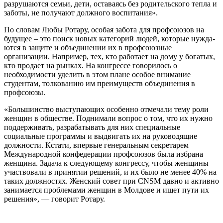
разрушаются семьи, дети, оставаясь без родительско­го тепла и
заботы, не получают должно­го воспитания».
По словам Любы Ротару, особая забота для профсоюзов на
будущее – это поиск новых категорий людей, которые нужда­
ются в защите и объединении их в профсоюзные
организации. Например, тех, кто работает на дому у богатых,
кто про­дает на рынках. На конгрессе говорилось о
необходимости уделить в этом плане особое внимание
студентам, толкованию им преимуществ объединения в
профсо­юзы.
«Большинство выступающих особенно отмечали тему роли
женщин в обществе. Поднимали вопрос о том, что их нужно
поддерживать, разрабатывать для них специальные
социальные программы и выдвигать их на руководящие
должнос­ти. Кстати, впервые генеральным сек­ретарем
Международной конфедера­ции профсоюзов была избрана
женщи­на. Задача к следующему конгрессу, что­бы женщины
участвовали в принятии ре­шений, и их было не менее 40% на
таких должностях. Женский совет при CNSM давно и активно
занимается проблемами женщин в Молдове и ищет пути их
реше­ния», — говорит Ротару.