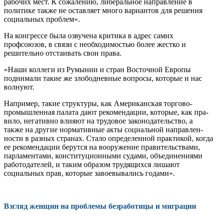
ра­бочих мест. К сожалению, либеральное направление в
политике также не остав­ляет много вариантов для решения
соци­альных проблем».
На конгрессе была озвучена критика в адрес самих
профсоюзов, в связи с необ­ходимостью более жестко и
решительно отстаивать свои права.
«Наши коллеги из Румынии и стран Восточной Европы
поднимали такие же злободневные вопросы, которые и нас
волнуют.
Например, такие структуры, как Аме­риканская торгово-
промышленная пала­та дают рекомендации, которые, как пра­
вило, негативно влияют на трудовое за­конодательство, а
также на другие нор­мативные акты социальной направлен­
ности в разных странах. Стало опреде­ленной практикой, когда
ее рекоменда­ции берутся на вооружение правительс­твами,
парламентами, конституционны­ми судами, объединениями
работодате­лей, и таким образом трудящихся лиша­ют
социальных прав, которые завоевыва­лись годами».
Взгляд женщин на проблемы безработицы и миграции