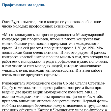
Профсоюзная молодежь
Олег Будза отметил, что в конгрес­се участвовало большое
число молодых профсоюзных активистов.
«Мы откликнулись на призыв руко­водства Международной
конфедерации профсоюзов, чтобы в работе конгрес­са как
можно больше участвовали пред­ставители молодежного
крыла. И на сей раз этот процент возрос с 11% до 19%. Мо­
лодые люди были очень активны. И нас это радует. В рамках
конгресса красной нитью прошла мысль о том, что сегодня мы
работаем с молодежью, и ряды профсоюзов нужно пополнять,
в том числе за счет молодых людей, которые заканчи­вают
училища, вузы, приходят на про­изводства. И в этой работе
очень многое предстоит сделать».
Руководитель Молодежного совета CNSM Стелла Стратила-
Сырбу отметила, что во время работы конгресса были про­
ведены две ярких акции молодежного ко­митета МКП, а
именно молодые активис­ты провели два флэш-моба, чтобы
при­влечь внимание мировой общественнос­ти. Первый флэш-
моб был посвящен бес­человечному отношению к трудящимся,
строящих объекты в Катаре к Чемпиона­ту мира по футболу, а