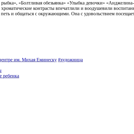
 рыбка», «Бол­тливая обезьянка» «Улыбка де­вочки» «Анджелина-
 хроматические контрасты впечатлили и вооду­шевили воспитанн
ь, петь и общаться с ок­ружающими. Она с удовольстви­ем посещ
ент­ре им. Михая Еминеску
#художница
ы
е ребенка