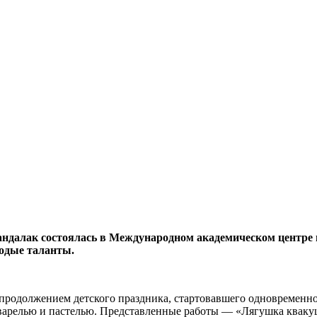
далак состоялась в Между­народном академическом цент­ре 
о­дые таланты.
а продолжением детского праздника, стартовавше­го одновременно
варелью и пасте­лью. Представленные работы — «Лягушка квакуш