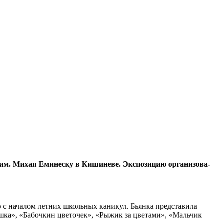
им. Михая Еминеску в Киши­неве. Экспозицию организова­
 с началом лет­них школьных каникул. Бьян­ка представила
ка», «Бабоч­кин цветочек», «Рыжик за цве­тами», «Мальчик