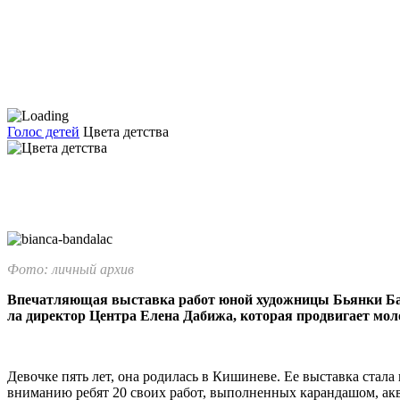
Голос детей
Цвета детства
Фото: личный архив
Впечатляющая выставка ра­бот юной художницы Бьянки Бан
ла директор Центра Елена Да­бижа, которая продвигает мол
Девочке пять лет, она родилась в Кишиневе. Ее вы­ставка стал
вниманию ребят 20 своих работ, выполненных ка­рандашом, ак