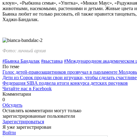
клоун», «Рыб­кина семья», «Улитка», «Микки Маус», «Радужная
животными, на­секомыми, растениями и детьми. Живые цвета и
Бьянка любит не толь­ко рисовать, ей также нравится танцеват
Хаджи-Бандалак.
Фото: личный архив
#Бьянка Бандалак
#выставка
#Между­народном академическом ц
По теме
Голос детей-правозащитников прозвучал в парламенте Молдов
Дети из Сорок продали свои игрушки, чтобы сделать счастливе
Федерация SIBA подвела итоги конкурса детских рисунков
Читайте нас в Facebook
Комментарии
0
Обсудить
Оставлять комментарии могут только
зарегистрированные пользователи
Зарегистрироваться
Я уже зарегистрирован
Войти