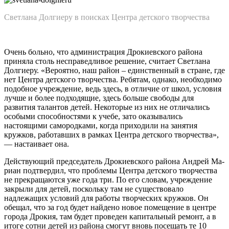
Светлана Долгиеру в поисках Центра детского творчества
Очень больно, что администра­ция Дрокиевского района
приня­ла столь несправедливое решение, считает Светлана
Долгиеру. «Ве­роятно, наш район – единствен­ный в стране, где
нет Центра дет­ского творчества. Ребятам, одна­ко, необходимо
подобное учреж­дение, ведь здесь, в отличие от школ, условия
лучше и более под­ходящие, здесь больше свободы для
развития талантов детей. Не­которые из них не отличались
осо­быми способностями к учебе, зато оказывались
настоящими само­родками, когда приходили на за­нятия
кружков, работавших в рам­ках Центра детского творчества»,
— настаивает она.
Действующий председатель Дрокиевского района Андрей Ма­
риан подтвердил, что проблемы Центра детского творчества
не прекращаются уже года три. По его словам, учреждение
закрыли для детей, поскольку там не суще­ствовало
надлежащих условий для работы творческих кружков. Он
обещал, что за год будет найдено новое помещение в центре
горо­да Дрокия, там будет проведен ка­питальный ремонт, а в
итоге сот­ни детей из района смогут вновь посещать те 10