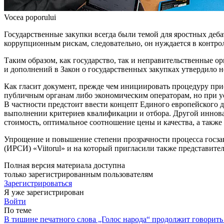
Vocea poporului
Государственные закупки всегда были темой для яростных деба
коррупционным рис­кам, следовательно, он нуждается в контр
Таким образом, как государство, так и неправительственные о
и дополне­ний в Закон о государственных за­купках утвердило н
Как гласит документ, прежде чем инициировать процедуру при­
публичным органам либо экономическим опе­раторам, но при ус
В частности предстоит ввес­ти концепт Единого европейского 
выполнении критериев квалификации и отбора. Другой инноваци
стоимость, оптимальное со­отношение цены и качества, а также 
Упрощение и повышение степе­ни прозрачности процесса госзаку
(ИРСИ) «Viitorul» и на который пригласили также представите
Полная версия материала доступна
только зарегистрированным пользователям
Зарегистрироваться
Я уже зарегистрирован
Войти
По теме
В тишине печатного слова „Голос народа“ продолжит говорить