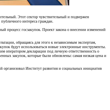
читель­ный. Этот сектор чувствительный и подвержен
ы публичного интереса граждан.
нный процесс госзакупок. Проект закона о внесении изменений
­тации, обращаясь для этого к не­зависимым экспертам,
упок будут использо­ваться новые электронные инстру­менты.
ким оператором декларации под лич­ную ответственность о
енных закупок, кото­рые были обновлены: самая низкая цена и
ый орга­низовал Институт развития и соци­альных инициатив