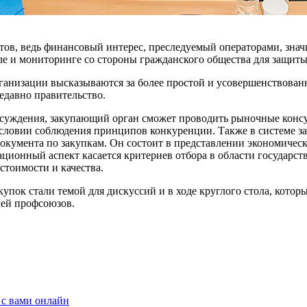
тов, ведь финансовый интерес, пресле­дуемый операторами, зна
оле и мониторинге со стороны гражданского общества для защит
рга­низации высказываются за более простой и усовершенствова
едавно прави­тельство.
суждения, закупающий орган смо­жет проводить рыночные консуль
ловии соблюде­ния принципов конкуренции. Также в системе зак
документа по закупкам. Он состо­ит в представлении экономичес
онный аспект ка­сается критериев отбора в облас­ти государств
стоимости и качества.
­пок стали темой для дискуссий и в ходе круглого стола, котор
лей профсоюзов.
 с вами онлайн