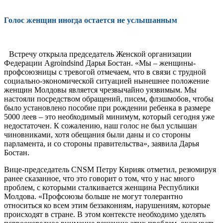
Голос женщин иногда остается не услышанным
Встречу открыла председатель Женской организации
Федерации Agroindsind Дарья Бостан. «Мы – женщины-
профсоюзницы с тревогой отмечаем, что в связи с трудной
социально-экономической ситуацией ны­нешнее положение
женщин Молдовы явля­ется чрезвычайно уязвимым. Мы
настояли посредством обращений, писем, флэшмобов, чтобы
было установлено пособие при рожде­нии ребенка в размере
5000 леев – это необ­ходимый минимум, который сегодня уже
не­достаточен. К сожалению, наш голос не был услышан
чиновниками, хотя обещания были даны и со стороны
парламента, и со стороны правительства», заявила Дарья
Бостан.
Вице-председатель CNSM Петру Кири­як отметил, резюмируя
ранее сказанное, что это говорит о том, что у нас много
проблем, с которыми сталкивается женщина Республики
Молдова. «Профсоюзы больше не мо­гут толерантно
относиться ко всем этим без­закониям, нарушениям, которые
происхо­дят в стране. В этом контексте необходимо уделять