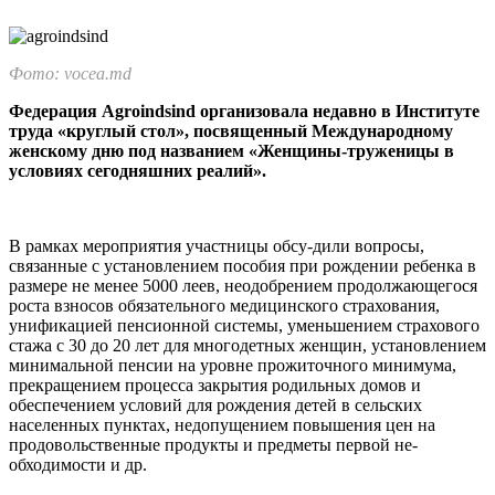
Фото: vocea.md
Федерация Agroindsind организова­ла недавно в Институте
труда «круглый стол», посвященный Междуна­родному
женскому дню под названи­ем «Женщины-труженицы в
условиях сегодняшних реалий».
В рамках мероприятия участницы обсу-дили вопросы,
связанные с установлением пособия при рождении ребенка в
размере не менее 5000 леев, неодобрением продол­жающегося
роста взносов обязательного ме­дицинского страхования,
унификацией пен­сионной системы, уменьшением страхового
стажа с 30 до 20 лет для многодетных жен­щин, установлением
минимальной пенсии на уровне прожиточного минимума,
прекра­щением процесса закрытия родильных до­мов и
обеспечением условий для рождения детей в сельских
населенных пунктах, недо­пущением повышения цен на
продоволь­ственные продукты и предметы первой не­
обходимости и др.