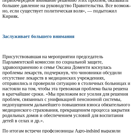
первоочередное внимание решению этих проблем, оказывать
большее давление на руководство Правительства. Все возмож­
но, если существует политическая воля», — подытожил
Кирияк.
Заслуживает большего внимания
Присутствовавшая на мероприятии пред­седатель
Парламентской комиссии по со­циальной защите,
здравоохранению и се­мье Оксана Доменти коснулась
проблемы лекарств, подчеркнув, что чиновники об­судили
отсутствие лекарств в медицинских учреждениях,
отправились и проверили си­туацию в столичных больницах и
настояли на том, чтобы эта тревожная проблема была решена
в кратчайшие сроки. «Мы приложим все усилия для решения
проблем, связанных с унификацией пенсионной системы,
недо­пущением дальнейшего повышения взноса обязательного
медицинского страхования, прекращением процесса закрытия
родиль­ных домов и обеспечением условий для вос­питания
детей в селах и др.».
По итогам встречи профсоюзницы Agro-indsind выразили