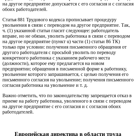
на другое предпри­ятие допускается с его согласия и с согласия
обоих работодателей.
Статья 881 Трудового кодекса прописывает процедуру
увольнения в связи с переводом на другое предприятие. Так,
ч. (1) указанной ста­тьи гласит следующее: работодатель
вправе, но не обязан, уволить работника в связи с переводом
на другое предприятие (пункт u) час­ти (1) статьи 86 ТК)
только при условии: получения письменного об­ращения от
другого работодателя с просьбой уволить по переводу
конкретного работника с указанием рабочего места
(должности), ко­торое ему предлагается на новом
предприятии; обращения в пись­менной форме к работнику,
увольнение которого запрашивается, с целью получения его
письменного согласия на увольнение; получе­ния письменного
согласия работника на увольнение и т. д.
Важно отметить, что по законодательству запрещается отказ в
приеме на работу работника, уволенного в связи с переводом
на другое предприятие с его согласия и с согласия обоих
работодателей.
Европейская директива в области труда