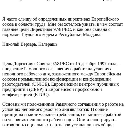
Я часто слышу об определенных директивах Европейского
союза в области труда. Мне бы хотелось узнать, в чем со­стоят
главные цели Директивы 97/81/ЕС, и как она связана с
нормами Трудового кодекса Республики Молдова.
Николай Вэрзарь, Кэлэрашь
Цель Директивы Совета 97/81/ЕС от 15 декабря 1997 года –
внед­рение Рамочного соглашения о работе на условиях
неполного ра­бочего дня, заключенного между Европейским
союзом промыш­ленной конфедерации и конфедерации
работодателей (UNICE), Ев­ропейским центром публичных
предприятий (CEEP) и Европейской профсоюзной
конфедерацией (ETUC).
Основными положениями Рамочного соглашения о работе на
условиях неполного рабочего дня являются: 1) общие
принципы и минимальные требования, связанные с работой
на условиях непол­ного рабочего дня. Они иллюстрируют
готовность социальных пар­тнеров устанавливать общие