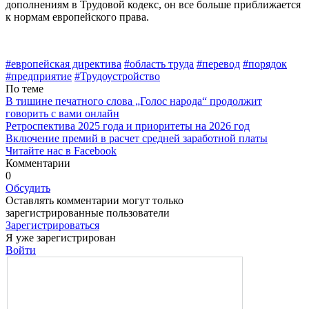
дополнениям в Трудовой кодекс, он все больше приближается
к нормам европейского права.
#европейская директива
#область труда
#перевод
#порядок
#предприятие
#Трудоустройство
По теме
В тишине печатного слова „Голос народа“ продолжит
говорить с вами онлайн
Ретроспектива 2025 года и приоритеты на 2026 год
Включение премий в расчет средней заработной платы
Читайте нас в Facebook
Комментарии
0
Обсудить
Оставлять комментарии могут только
зарегистрированные пользователи
Зарегистрироваться
Я уже зарегистрирован
Войти