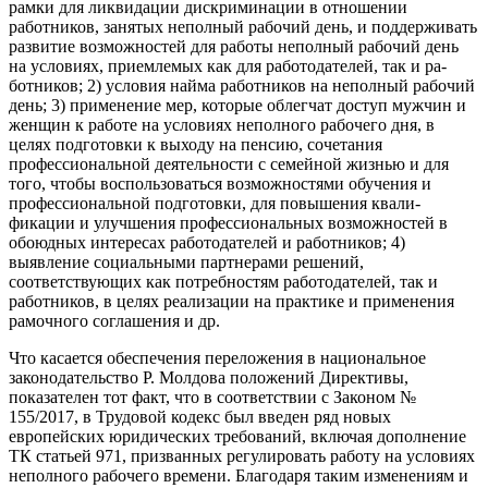
рамки для ликвидации дискримина­ции в отношении
работников, занятых неполный рабочий день, и поддерживать
развитие возможностей для работы неполный рабо­чий день
на условиях, приемлемых как для работодателей, так и ра­
ботников; 2) условия найма работников на неполный рабочий
день; 3) применение мер, которые облегчат доступ мужчин и
женщин к работе на условиях неполного рабочего дня, в
целях подготовки к выходу на пенсию, сочетания
профессиональной деятельности с се­мейной жизнью и для
того, чтобы воспользоваться возможностями обучения и
профессиональной подготовки, для повышения квали­
фикации и улучшения профессиональных возможностей в
обоюд­ных интересах работодателей и работников; 4)
выявление социаль­ными партнерами решений,
соответствующих как потребностям ра­ботодателей, так и
работников, в целях реализации на практике и применения
рамочного соглашения и др.
Что касается обеспечения переложения в национальное
законо­дательство Р. Молдова положений Директивы,
показателен тот факт, что в соответствии с Законом №
155/2017, в Трудовой кодекс был введен ряд новых
европейских юридических требований, включая дополнение
ТК статьей 971, призванных регулировать работу на ус­ловиях
неполного рабочего времени. Благодаря таким изменениям и