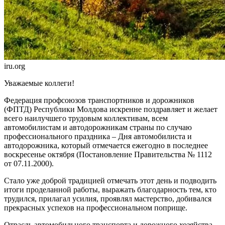
iru.org
Уважаемые коллеги!
Федерация профсоюзов транспортников и дорожников
(ФПТД) Республики Молдова искренне поз­дравляет и желает
всего наилуч­шего трудовым коллективам, всем
автомобилистам и автодорожни­кам страны по случаю
профессио­нального праздника – Дня автомо­билиста и
автодорожника, кото­рый отмечается ежегодно в послед­нее
воскресенье октября (Поста­новление Правительства № 1112
от 07.11.2000).
Стало уже доброй традицией отмечать этот день и подводить
итоги проделанной работы, выра­жать благодарность тем, кто
трудился, прилагал усилия, прояв­лял мастерство, добивался
прекрасных успехов на профессиональном поприще.
Отрасль автомобильного транспорта и дорожного хозяйства