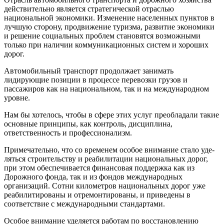
действительно является страте­гической отраслью
национальной экономики. Изменение населенных пунктов в
лучшую сторону, про­движение туризма, развитие эко­номики
и решение социальных про­блем становятся возможными
только при наличии коммуникаци­онных систем и хороших
дорог.
Автомобильный транспорт про­должает занимать
лидирующие позиции в процессе перевозки грузов и
пассажиров как на национальном, так и на международном
уровне.
Нам бы хотелось, чтобы в сфере этих услуг преобладали такие
основные принципы, как контроль, дисциплина,
ответственность и профессионализм.
Примечательно, что со време­нем особое внимание стало уде­
ляться строительству и реаби­литации национальных дорог,
при этом обеспечивается финансовая поддержка как из
Дорожного фонда, так и из фондов международных
организаций. Сотни километров национальных дорог уже
реабили­тированы и отремонтированы, и приведены в
соответствие с меж­дународными стандартами.
Особое внимание уделяется рабо­там по восстановлению