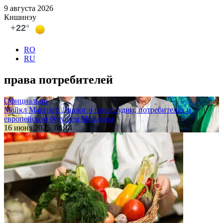
9 августа 2026
Кишинэу
RO
RU
права потребителей
Официально
Майкл Макграт: Диалог о правосудии, потребителях и
европейском будущем Молдовы
16 июня 2025, 08:14