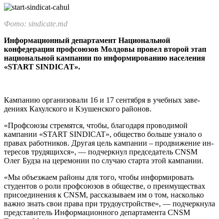
Фото: sindicate.md
Информационный депар­тамент Национальной
конфедерации профсою­зов Молдовы провел вто­рой этап
национальной кампании по информиро­ванию населения
«START SINDICAT».
Кампанию организовали 16 и 17 сентября в учебных заве­
дениях Кахулского и Кэушенс­кого районов.
«Профсоюзы стремятся, чтобы, благодаря проводимой
кампании «START SINDICAT», общество больше узнало о
пра­вах работников. Другая цель кампании – продвижение ин­
тересов трудящихся», — под­черкнул председатель CNSM
Олег Будза на церемонии по случаю старта этой кампании.
«Мы объезжаем районы для того, чтобы информировать
студентов о роли профсоюзов в обществе, о преимуществах
присоединения к CNSM, рас­сказываем им о том, насколь­ко
важно знать свои права при трудоустройстве», — подчерк­нула
представитель Информа­ционного департамента CNSM