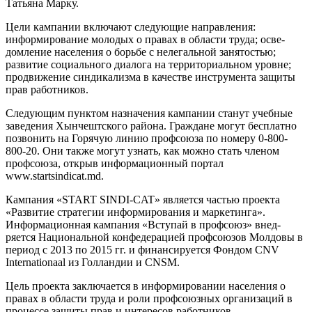
Татьяна Марку.
Цели кампании включа­ют следующие направления:
информирование молодых о правах в области труда; осве­
домление населения о борь­бе с нелегальной занятостью;
развитие социального диалога на территориальном уровне;
продвижение синдикализма в качестве инструмента защиты
прав работников.
Следующим пунктом назна­чения кампании станут учеб­ные
заведения Хынчештского района. Граждане могут бес­платно
позвонить на Горя­чую линию профсоюза по но­меру 0-800-
800-20. Они так­же могут узнать, как можно стать членом
профсоюза, от­крыв информационный пор­тал
www.startsindicat.md.
Кампания «START SINDI-CAT» является частью проек­та
«Развитие стратегии ин­формирования и маркетинга».
Информационная кампания «Вступай в профсоюз» внед­
ряется Национальной конфе­дерацией профсоюзов Молдо­вы в
период с 2013 по 2015 гг. и финансируется Фондом CNV
Internationaal из Голландии и CNSM.
Цель проекта заключается в информировании населения о
правах в области труда и роли профсоюзных организаций в
процессе защиты прав и инте­ресов работников.