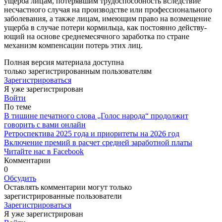
ущерба лицам, потерявшим трудоспособ­ность вследствие
несчастного слу­чая на производстве или профес­сионального
заболевания, а так­же лицам, имеющим право на воз­мещение
ущерба в случае потери кормильца, как постоянно действу­
ющий на основе среднемесячно­го заработка по стране
механизм компенсации потерь этих лиц.
Полная версия материала доступна
только зарегистрированным пользователям
Зарегистрироваться
Я уже зарегистрирован
Войти
По теме
В тишине печатного слова „Голос народа“ продолжит
говорить с вами онлайн
Ретроспектива 2025 года и приоритеты на 2026 год
Включение премий в расчет средней заработной платы
Читайте нас в Facebook
Комментарии
0
Обсудить
Оставлять комментарии могут только
зарегистрированные пользователи
Зарегистрироваться
Я уже зарегистрирован