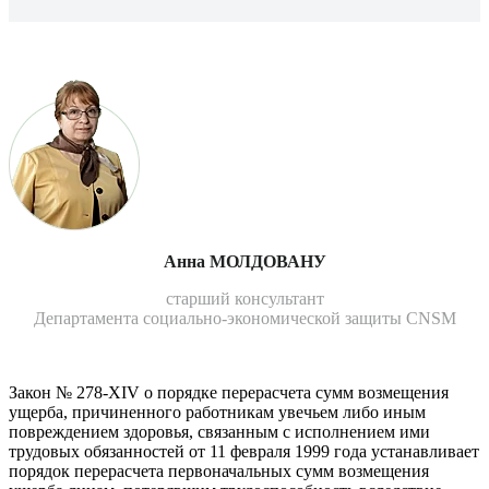
Анна МОЛДОВАНУ
старший консультант
Департамента социально-экономической защиты CNSM
Закон № 278-XIV о порядке пе­рерасчета сумм возмещения
ущер­ба, причиненного работникам уве­чьем либо иным
повреждением здоровья, связанным с исполнени­ем ими
трудовых обязанностей от 11 февраля 1999 года устанавлива­ет
порядок перерасчета первона­чальных сумм возмещения