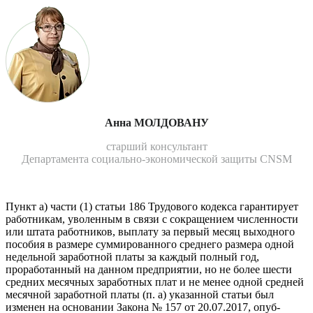
Анна МОЛДОВАНУ
старший консультант
Департамента социально-экономической защиты CNSM
Пункт a) части (1) статьи 186 Трудового кодекса гарантиру­ет
работникам, уволенным в свя­зи с сокращением численности
или штата работников, выплату за первый месяц выходного
по­собия в размере суммированно­го среднего размера одной
неде­льной заработной платы за каж­дый полный год,
проработанный на данном предприятии, но не бо­лее шести
средних месячных за­работных плат и не менее одной средней
месячной заработной платы (п. a) указанной статьи был
изменен на основании Зако­на № 157 от 20.07.2017, опуб­