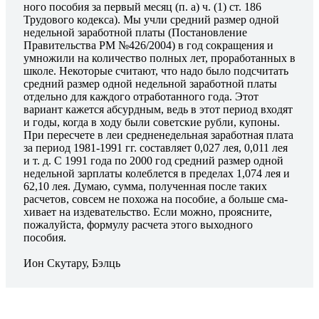
ного пособия за первый месяц (п. a) ч. (1) ст. 186
Трудово­го кодекса). Мы учли средний размер одной
недельной за­работной платы (Постановление
Правительства РМ №426/2004) в год сокращения и
умножили на количество полных лет, проработанных в
школе. Некоторые счита­ют, что надо было подсчитать
средний размер одной не­дельной заработной платы
отдельно для каждого отра­ботанного года. Этот
вариант кажется абсурдным, ведь в этот период входят
и годы, когда в ходу были советс­кие рубли, купоны.
При пересчете в леи средненедельная заработная плата
за период 1981-1991 гг. составляет 0,027 лея, 0,011 лея
и т. д. С 1991 года по 2000 год средний размер одной
недельной зарплаты колеблется в пределах 1,074 лея и
62,10 лея. Думаю, сумма, полученная после та­ких
расчетов, совсем не похожа на пособие, а больше сма­
хивает на издевательство. Если можно, проясните,
пожа­луйста, формулу расчета этого выходного
пособия.
Ион Скутару, Бэлць