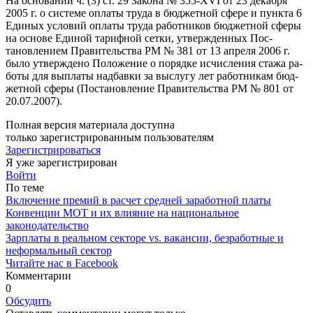
На основании ч. (3) ст. 29 За­кона № 355-XVI от 23 декабря
2005 г. о системе оплаты тру­да в бюджетной сфере и пункта 6
Единых условий оплаты тру­да работников бюджетной сфе­ры
на основе Единой тариф­ной сетки, утвержденных Пос­
тановлением Правительства РМ № 381 от 13 апреля 2006 г.
было утверждено Положение о порядке исчисления стажа ра­
боты для выплаты надбавки за выслугу лет работникам бюд­
жетной сферы (Постановление Правительства РМ № 801 от
20.07.2007).
Полная версия материала доступна
только зарегистрированным пользователям
Зарегистрироваться
Я уже зарегистрирован
Войти
По теме
Включение премий в расчет средней заработной платы
Конвенции МОТ и их влияние на национальное
законодательство
Зарплаты в реальном секторе vs. вакансии, безработные и
неформальный сектор
Читайте нас в Facebook
Комментарии
0
Обсудить