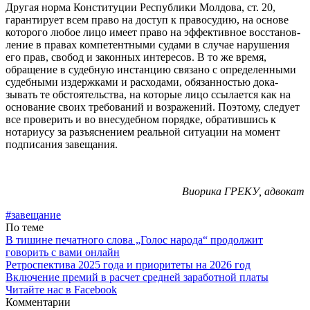
Другая норма Консти­туции Республики Молдо­ва, ст. 20,
гарантирует всем право на доступ к право­судию, на основе
которо­го любое лицо имеет право на эффективное восстанов­
ление в правах компетент­ными судами в случае на­рушения
его прав, свобод и законных интересов. В то же время,
обращение в су­дебную инстанцию связа­но с определенными
судеб­ными издержками и расхо­дами, обязанностью дока­
зывать те обстоятельства, на которые лицо ссылает­ся как на
основание сво­их требований и возраже­ний. Поэтому, следует
все проверить и во внесудеб­ном порядке, обратившись к
нотариусу за разъяснени­ем реальной ситуации на момент
подписания заве­щания.
Виорика ГРЕКУ, адвокат
#завещание
По теме
В тишине печатного слова „Голос народа“ продолжит
говорить с вами онлайн
Ретроспектива 2025 года и приоритеты на 2026 год
Включение премий в расчет средней заработной платы
Читайте нас в Facebook
Комментарии