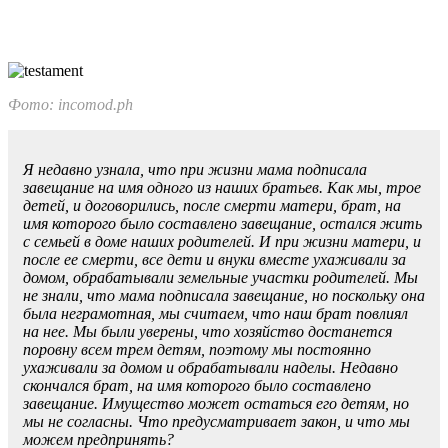
Фото: incomod.ph
Я недавно узнала, что при жизни мама подписала
завещание на имя одного из наших братьев. Как мы, трое
детей, и договори­лись, после смерти матери, брат, на
имя ко­торого было составлено завещание, остался жить
с семьей в доме наших родителей. И при жизни матери, и
после ее смерти, все дети и внуки вместе ухаживали за
домом, обраба­тывали земельные участки родителей. Мы
не знали, что мама подписала завещание, но поскольку она
была неграмотная, мы счита­ем, что наш брат повлиял
на нее. Мы были уверены, что хозяйство достанется
поров­ну всем трем детям, поэтому мы постоян­но
ухаживали за домом и обрабатывали на­делы. Недавно
скончался брат, на имя кото­рого было составлено
завещание. Имущест­во может остаться его детям, но
мы не согласны. Что предусматривает закон, и что мы
можем предпринять?