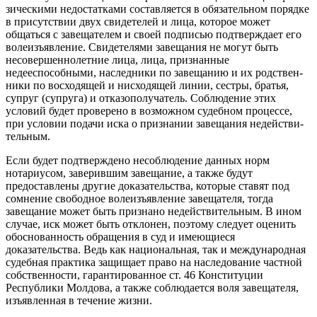
зическими недостатками составляется в обязатель­ном порядке
в присутствии двух свидетелей и лица, ко­торое может
общаться с за­вещателем и своей подпи­сью подтверждает его
воле­изъявление. Свидетелями завещания не могут быть
несовершеннолетние лица, лица, признанные
недееспособными, наследники по завещанию и их родствен­
ники по восходящей и нис­ходящей линии, сестры, братья,
супруг (супруга) и отказополучатель. Соблю­дение этих
условий будет проверено в возможном су­дебном процессе,
при усло­вии подачи иска о призна­нии завещания недействи­
тельным.
Если будет подтвержде­но несоблюдение данных норм
нотариусом, заверив­шим завещание, а также будут
предоставлены дру­гие доказательства, кото­рые ставят под
сомнение свободное волеизъявление завещателя, тогда
завеща­ние может быть признано недействительным. В ином
случае, иск может быть от­клонен, поэтому следует оценить
обоснованность обращения в суд и име­ющиеся
доказательства. Ведь как национальная, так и международная
су­дебная практика защища­ет право на наследование частной
собственности, га­рантированное ст. 46 Кон­ституции
Республики Мол­дова, а также соблюдает­ся воля завещателя,
изъяв­ленная в течение жизни.