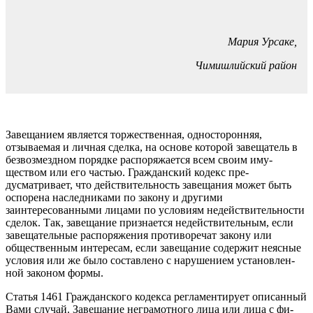
Мария Урсаке,
Чимишлийский район
Завещанием является торжественная, односто­ронняя,
отзываемая и лич­ная сделка, на основе кото­рой завещатель в
безвоз­мездном порядке распо­ряжается всем своим иму­
ществом или его частью. Гражданский кодекс пре­
дусматривает, что действи­тельность завещания мо­жет быть
оспорена наслед­никами по закону и други­ми
заинтересованными ли­цами по условиям недейс­твительности
сделок. Так, завещание признается не­действительным, если
за­вещательные распоряже­ния противоречат закону или
общественным инте­ресам, если завещание со­держит неясные
условия или же было составлено с нарушением установлен­
ной законом формы.
Статья 1461 Гражданс­кого кодекса регламенти­рует описанный
Вами слу­чай. Завещание неграмот­ного лица или лица с фи­