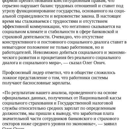
формой препятствования конституционным правам, что
серьезно нарушает баланс трудовых отно­шений и ставит под
угрозу функциониро­вание государства, основанного на соци­
альной справедливости и верховенстве закона. В настоящее
время мы сталкиваемся с трудностями и отсутствием
эффективной коммуникации, что негативно сказывается на
социальном климате и стабильности в сфере банковской и
страховой деятельности. Очевидно, что отсутствие
конструктив­ного и постоянного социального диалога ставит в
невыгодное положение не только работников, но и
работодателей. Невоз­можно добиться социального и экономи­
ческого развития и процветания без реаль­ного социального
диалога и социального мира», — сказал Олег Онич.
Профсоюзный лидер отметил, что в обществе сложилось
ложное представле­ние о том, что работники системы
получают баснословные зарплаты.
«По результатам нашего анализа, про­веденного на основе
официальных данных, полученных от Национальной кассы
соци­ального страхования и Государственной налоговой
службы относительно средних зарплат по определенным
должностям, мы пришли к выводу, что заработная плата
значительной части сотрудников банковского и страхового
секторов ниже среднего уровня по экономике», — заявил
Олег Онич.