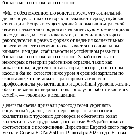
банковского и страхового секторов.
«Мы с обеспокоенностью констатируем, что социальный
диалог в указан­ных секторах переживает период глубо­кой
стагнации. Вопреки существующей нормативно-правовой
базе и стремлению продвигать европейскую модель социаль­
ного диалога, мы сталкиваемся с уклоне­нием некоторых
работодателей в разных формах от ведения коллективных
пере­говоров, что негативно сказывается на социальном
климате, имидже, стабиль­ности и устойчивом развитии
банковского и страхового секторов. Заработная плата
некоторых категорий работников отрасли, таких как
инкассаторы, водители инкасса­торы, кассиры, операторы
кассы в банке, остается ниже уровня средней зарплаты по
экономике, что не может гарантировать сильную
профессиональную мотивацию и достойный уровень жизни,
обеспе­чивающий здоровье и благополучие работ­ников и их
семей», — говорится в деклара­ции.
Делегаты съезда призвали работодате­лей укреплять
социальный диалог, вести переговоры о заключении
коллективных трудовых договоров и обеспечить охват
коллективными трудовыми договорами 80% работников в
соответствии с положениями Директивы Европейского парла­
мента и Совета ЕС № 2041 от 19 октября 2022 года. В то же