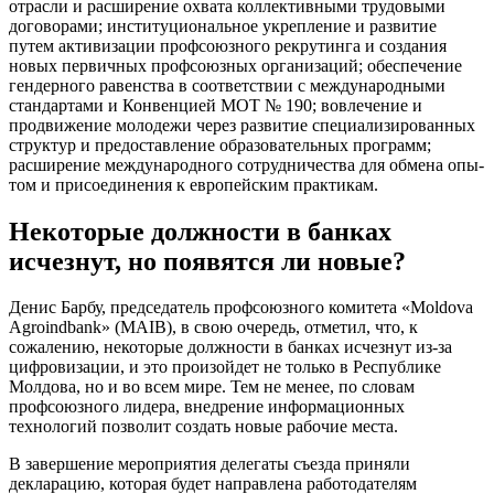
отрасли и расширение охвата коллективными трудовыми
договорами; институци­ональное укрепление и развитие
путем активизации профсоюзного рекрутинга и создания
новых первичных профсоюз­ных организаций; обеспечение
гендерного равенства в соответствии с междуна­родными
стандартами и Конвенцией МОТ № 190; вовлечение и
продвижение моло­дежи через развитие специализированных
структур и предоставление образова­тельных программ;
расширение междуна­родного сотрудничества для обмена опы­
том и присоединения к европейским прак­тикам.
Некоторые должности в банках
исчезнут, но появятся ли новые?
Денис Барбу, председатель профсоюзного комитета «Moldova
Agroindbank» (MAIB), в свою очередь, отметил, что, к
сожалению, некоторые должности в банках исчезнут из-за
цифровизации, и это про­изойдет не только в Республике
Молдова, но и во всем мире. Тем не менее, по словам
профсоюзного лидера, внедрение инфор­мационных
технологий позволит создать новые рабочие места.
В завершение мероприятия делегаты съезда приняли
декларацию, которая будет направлена работодателям