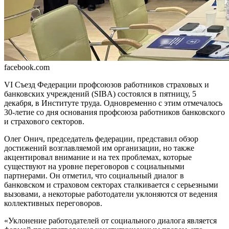
facebook.com
VI Съезд Федерации профсоюзов работников страховых и
банковских учреждений (SIBA) состоялся в пятницу, 5
декабря, в Институте труда. Одновременно с этим отмечалось
30-летие со дня осно­вания профсоюза работников бан­ковского
и страхового секторов.
Олег Онич, председатель федерации, представил обзор
достижений возглавля­емой им организации, но также
акценти­ровал внимание и на тех проблемах, кото­рые
существуют на уровне переговоров с социальными
партнерами. Он отметил, что социальный диалог в
банковском и стра­ховом секторах сталкивается с серьезными
вызовами, а некоторые работодатели уклоняются от ведения
коллективных пере­говоров.
«Уклонение работодателей от социаль­ного диалога является