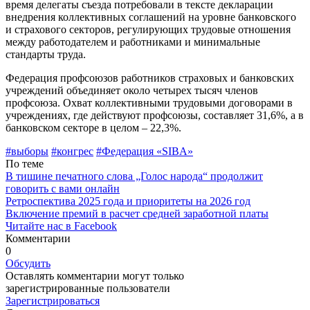
время делегаты съезда потребовали в тексте декларации
внедре­ния коллективных соглашений на уровне банковского
и страхового секторов, регули­рующих трудовые отношения
между рабо­тодателем и работниками и минимальные
стандарты труда.
Федерация профсоюзов работников страховых и банковских
учреждений объединяет около четырех тысяч членов
профсоюза. Охват коллективными трудовыми договорами в
учреждениях, где действуют профсоюзы, составляет 31,6%, а в
банковском секторе в целом – 22,3%.
#выборы
#конгрес
#Федерация «SIBA»
По теме
В тишине печатного слова „Голос народа“ продолжит
говорить с вами онлайн
Ретроспектива 2025 года и приоритеты на 2026 год
Включение премий в расчет средней заработной платы
Читайте нас в Facebook
Комментарии
0
Обсудить
Оставлять комментарии могут только
зарегистрированные пользователи
Зарегистрироваться