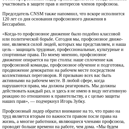
участвовать в защите прав и интересов членов профсоюза.
Председатель CNSM также напомнил, что вскоре исполнится
120 лет со дня основания профсоюзного движения в
Бессарабии.
«Когда-то профсоюзное движение было подобно классовой
или политической борьбе. Сегодня мы, профсоюзное движе­
ние, являемся силой людей, которых мы представляем, и наша
цель – защищать трудовые, профессиональные, культурные и
спортивные права. По моему мнению, профсоюзное
движение опирается на три столпа: наше сплочение как
профсоюз­ной команды, профсоюзное обучение и подготовка,
продвижение демократии на рабочем месте посредством
коллективных переговоров. Я призываю всех вас быть
активными на рабочем месте. В любой сфере, когда
нарушаются права, мы должны реагировать. Мы должны
действо­вать каждый раз, и здесь я не имею в виду негативную
реакцию по отношению к пра­вительству, а с целью защиты
наших прав», — подчеркнул Игорь Зубку.
Профсоюзный лидер обратил внимание на то, что право на
труд является вторым по важности правом после права на
жизнь, а многие работники, являющиеся членами профсоюза,
проводят больше времени на работе, чем дома. «Мы будем