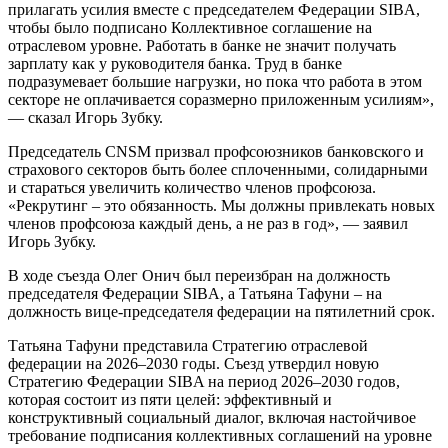
прилагать усилия вместе с председателем Федера­ции SIBA,
чтобы было подписано Коллек­тивное соглашение на
отраслевом уровне. Работать в банке не значит получать
зарплату как у руководителя банка. Труд в банке
подразумевает большие нагрузки, но пока что работа в этом
секторе не оплачи­вается соразмерно приложенным усилиям»,
— сказал Игорь Зубку.
Председатель CNSM призвал профсоюз­ников банковского и
страхового секторов быть более сплоченными, солидарными
и стараться увеличить количество членов профсоюза.
«Рекрутинг ‒ это обязанность. Мы должны привлекать новых
членов профсоюза каждый день, а не раз в год», — заявил
Игорь Зубку.
В ходе съезда Олег Онич был переизбран на должность
председателя Федера­ции SIBA, а Татьяна Тафуни ‒ на
должность вице-председателя федерации на пятилет­ний срок.
Татьяна Тафуни представила Стратегию отраслевой
федерации на 2026–2030 годы. Съезд утвердил новую
Стратегию Феде­рации SIBA на период 2026–2030 годов,
которая состоит из пяти целей: эффектив­ный и
конструктивный социальный диалог, включая настойчивое
требование подпи­сания коллективных соглашений на уровне