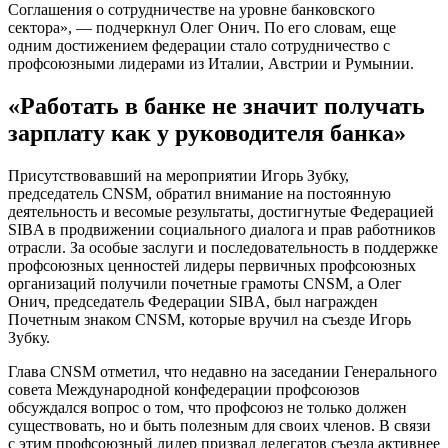
Соглашения о сотрудничестве на уровне банковского
сектора», — подчеркнул Олег Онич. По его словам, еще
одним достижением федера­ции стало сотрудничество с
профсоюзными лидерами из Италии, Австрии и Румынии.
«Работать в банке не значит получать
зарплату как у руководителя банка»
Присутствовавший на мероприятии Игорь Зубку,
председатель CNSM, обратил внимание на постоянную
деятельность и весомые результаты, достигнутые Федера­цией
SIBA в продвижении социального диа­лога и прав работников
отрасли. За особые заслуги и последовательность в поддержке
профсоюзных ценностей лидеры первич­ных профсоюзных
организаций получи­ли почетные грамоты CNSM, а Олег
Онич, председатель Федерации SIBA, был награж­ден
Почетным знаком CNSM, которые вру­чил на съезде Игорь
Зубку.
Глава CNSM отметил, что недавно на заседании Генерального
совета Между­народной конфедерации профсоюзов
обсуждался вопрос о том, что профсоюз не только должен
существовать, но и быть полезным для своих членов. В связи
с этим профсоюзный лидер призвал делегатов съезда активнее