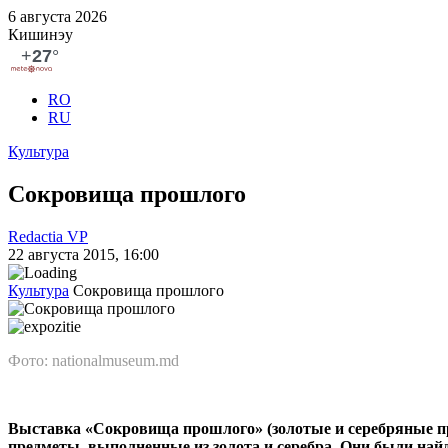
6 августа 2026
Кишинэу
RO
RU
Культура
Сокровища прошлого
Redactia VP
22 августа 2015, 16:00
Культура
Сокровища прошлого
Фото: nationalmuseum.md
Выставка «Сокровища прошлого» (золотые и серебряные пр
предметы, выполненные из золота и серебра. Они были най