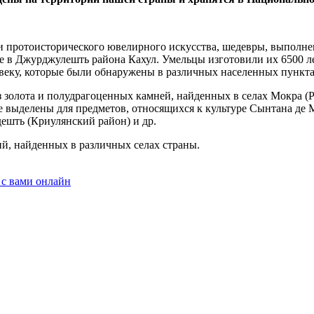
о и протоисторического ювелирного искусства, шедевры, выпол
ые в Джур­джулешть района Кахул. Умельцы изготовили их 6500 ле
веку, которые были обнаружены в различных населен­ных пункта
из золота и полудрагоценных камней, найденных в селах Мокра (
 выделены для предметов, относящихся к культуре Сынтана де М
ешть (Криулянский район) и др.
ий, найденных в различных селах страны.
 с вами онлайн