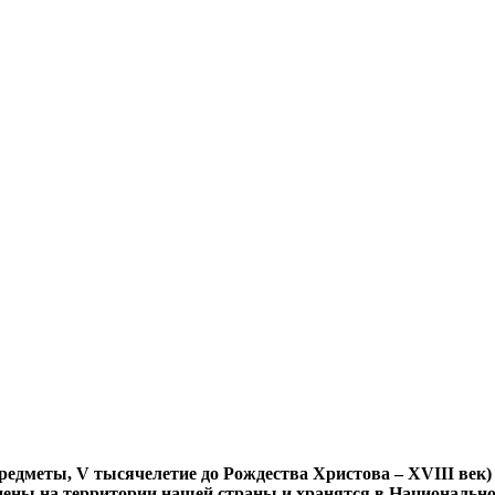
едметы, V тысячелетие до Рождества Христова – XVIII век)
­дены на территории нашей страны и хранятся в Националь­н