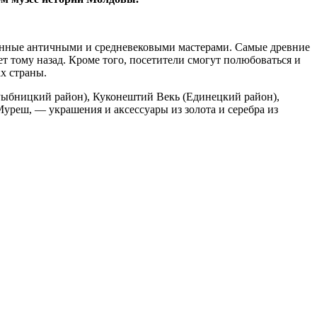
ненные античными и средневековыми мастерами. Самые древние
т тому назад. Кроме того, посетители смогут полюбоваться и
х страны.
Рыбницкий район), Куконештий Векь (Еди­нецкий район),
уреш, — украшения и аксессуары из золота и серебра из