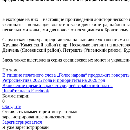
Некоторые из них – настоя­щие произведения доисторическог
экспонаты – кольца для волос и втулки для скипетра, найденн
несколькими кольцами для волос, относящимися к Бронзо­вому 
Сарматская культура представлена на выставке украше­ниями 
Хрушка (Каменский район) и др. Несколько витрин на выставке
Дэнчень (Яловенский район), Петрешть (Унгенский район), Буд
Здесь также выставлена серия средневековых монет и украшен
По теме
В тишине печатного слова „Голос народа“ продолжит говорить
Ретроспектива 2025 года и приоритеты на 2026 год
Включение премий в расчет средней заработной платы
Читайте нас в Facebook
Комментарии
0
Обсудить
Оставлять комментарии могут только
зарегистрированные пользователи
Зарегистрироваться
Я уже зарегистрирован