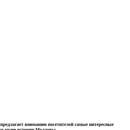
 предлагает вниманию посетителей самые интересные
ом музее истории Молдовы.