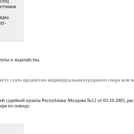
истец
ветчиков
ядка
ду­
нты и ходатайства.
огут стать предметом индивидуальноготрудового спора или и
 судебной палаты Ре­спублики Молдова №12 от 03.10.2005, расс
ора по поводу: