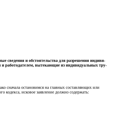
ые сведения и обстоя­тельства для разрешения индиви­
 и работодателем, вы­текающие из индивидуальных тру­
ако сначала остановимся на главных составляю­щих или
ого кодекса, исковое заявление должно содержать: