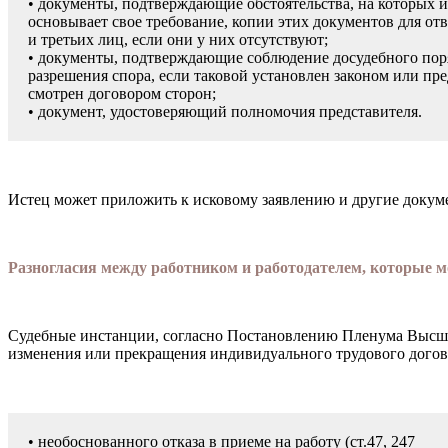
• документы, подтверждающие обстоя­тельства, на которых 
основывает свое требование, копии этих документов для от­
и третьих лиц, если они у них от­сутствуют;
• документы, подтверждающие соблюде­ние досудебного пор
разрешения спора, если таковой установлен законом или пре
смотрен договором сторон;
• документ, удостоверяющий полномочия представителя.
Истец может приложить к исковому заяв­лению и другие докуме
Разногласия между работником и работодателем, которые м
Судебные инстанции, согласно Постанов­лению Пленума Высшей
изменения или прекращения индиви­дуального трудового догов
• необоснованного отказа в приеме на ра­боту (ст.47, 247