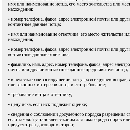
имя или наименование истца, его место жительства или мес
нахождения;
• номер телефона, факса, адрес электрон­ной почты или друг
контактные данные истца;
• имя или наименование ответчика, его ме­сто жительства ил
нахождения;
• номер телефона, факса, адрес электрон­ной почты или друг
контактные данные от­ветчика;
• фамилию, имя, адрес, номер телефона, факса, адрес электр
почты или другие контактные данные представителя истца;
• в чем заключается нарушение или угроза нарушения прав, 
или законных инте­ресов истца и его требование;
• требование истца к ответчику;
• цену иска, если иск подлежит оценке;
• сведения о соблюдении досудебного по­рядка разрешения с
если таковой уста­новлен законом для такого рода споров ил
предусмотрен договором сторон;