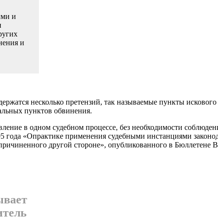
ыми и
и
ругих
е­ния и
одержатся несколько пре­тензий, так называемые пункты искового
тальных пунктов обвинения.
явление в одном судеб­ном процессе, без необходимости соблюде­
5 года «Опрак­тике применения судебными инстанциями законода
ри­чиненного другой стороне», опубликованно­го в Бюллетене В
ывает
итель