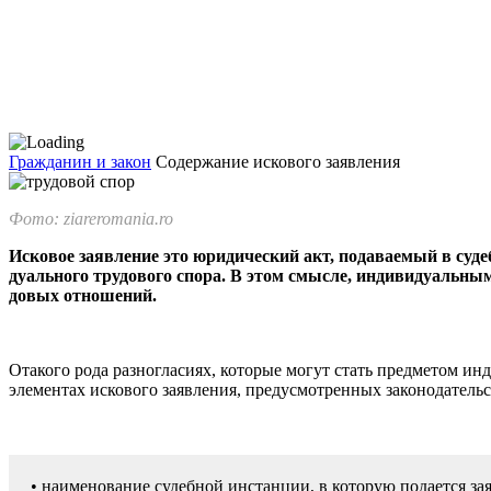
Гражданин и закон
Содержание искового заявления
Фото: ziareromania.ro
Исковое заявление это юридический акт, подаваемый в суде
дуального трудового спора. В этом смысле, индивидуальны
довых отношений.
Отакого рода разногласиях, которые могут стать предметом ин
элементах искового заявления, пред­усмотренных законодательс
• наименование судебной инстанции, в ко­торую подается за