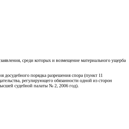
 за­явления, среди которых и возмещение мате­риального ущерба
ния досудебного порядка разрешения спора (пункт 11
тельства, регулирующего обязанно­сти одной из сторон
ысшей судебной палаты № 2, 2006 год).