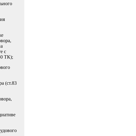
льного
сия
же
во­ра,
на
е с
50 ТК);
ового
а (ст.83
овора,
циативе
рудового