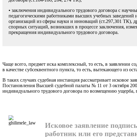
• заключения индивидуального трудово­го договора с научн
педагогическими работниками высших учебных заведений 
организаций из сферы науки и инноваций (ст.297,301 ТК), д
спорных ситуаций, возникших в процессе заключения, измен
прекращения индивидуального трудо­вого договора.
Чаще всего, предмет иска комплексный, то есть, в заявлении с
в качестве субсеквентного пункта, то есть, вытекающего из ос
В таких случаях судебная инстанция рас­сматривает исковое за
Постановления Высшей судебной палаты № 11 от 3 октября 200
индивидуального трудо­вого договора по возмещению ущерба, п
Исковое заявление подпис
работник или его представ