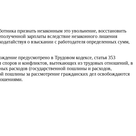
ботника признать незаконным это уволь­нение, восстановить
еполученной зарплаты вслед­ствие незаконного лишения
ходатайствуя о взы­скании с работодателя определенных сумм,
­дение предусмотрено в Трудовом кодексе, статья 353
нии споров и конфликтов, вытекающих из трудовых отношений, в
ных расходов (государ­ственной пошлины и расходов,
нной пошлины за рас­смотрение гражданских дел освобождаются
ноше­ниями.