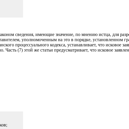
коном сведения, имеющие значение, по мнению истца, для раз­р
тавите­лем, уполномоченным на это в порядке, уста­новленном 
жданского процессуального кодекса, устанавливает, что исковое 
 Часть (7) этой же статьи предусматривает, что исковое заявле­н
ков;