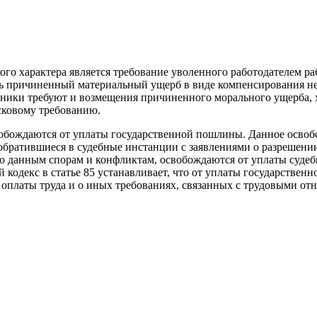
о характера явля­ется требование уволенного работодателем ра
ть при­чиненный материальный ущерб в виде ком­пенсирования н
отники требуют и возмещения причинен­ного морального ущерба, 
исковому требованию.
обождаются от уплаты государственной пошлины. Данное освобож
, обратившиеся в судебные инстанции с заявлениями о раз­реше
о данным спорам и конфликтам, освобожда­ются от уплаты судеб
й кодекс в статье 85 устанавливает, что от уплаты государстве
 оплаты труда и о иных тре­бованиях, связанных с трудовыми от