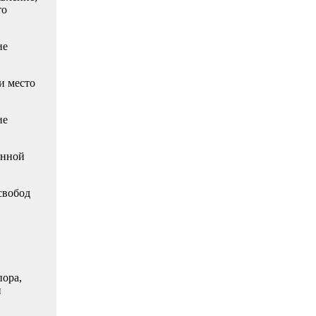
то
ие
и место
ие
онной
свобод
пора,
и