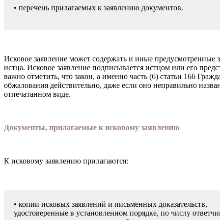
• перечень прилагаемых к заявлению до­кументов.
Исковое заявление может содержать и иные предусмотренные за
истца. Исковое заявление подписывается истцом или его предс
важно от­метить, что закон, а именно часть (6) статьи 166 Гра
обжалования действительно, даже если оно неправильно названо.
отпечатанном виде.
Документы, прилагаемые к исковому заявлению
К исковому заявлению прилагаются:
• копии исковых заявлений и письменных доказательств,
удостоверенные в установлен­ном порядке, по числу ответчи