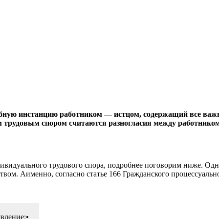
бную инстан­цию работником — истцом, содержа­щий все важн
м трудовым спором считаются разногласия меж­ду работником
дивидуального трудового спора, подробнее поговорим ниже. Одн
твом. Аименно, согласно статье 166 Гражданского процессу­альн
явление;•