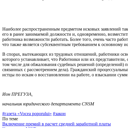
Наиболее распространенным предметом исковых заявлений таког
его в ранее занимаемой должности и, одновременно, возмести
работника воз­можности работать. Более того, очень часто раб
что также является субсеквентным требова­нием к основному 
В спорах, вытекающих из трудовых отно­шений, работники осв
которого устанавливает, что Работ­ники или их представители
том числе для об­жалования судебных решений (определений) п
связанных с рассмотрением дела). Гражданский процессу­альны
истцы по искам о восстановлении на работе, о взыскании сумм
Ион ПРЕГУЗА,
начальник юридического департамента CNSM
#газета «Vocea poporului»
#закон
По теме
Включение премий в расчет средней заработной платы