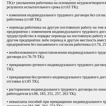
ТК);• увольнения работника на основании не­удовлетворите
результата испытатель­ного срока (ст.63 ТК);
• изменения индивидуального трудового договора без согла
работника (ст.68 ТК);
• перевода работника на другую постоян­ную работу на том 
предприятии с изме­нением индивидуального трудового дого
трудоустройство в порядке перевода на постоянную работу 
другом предприятии либо перевод в другую местность вмест
предприятием без письменного согласия ра­ботника (ст.74, 2
• необоснованного приостановления ин­дивидуального труд
договора (ст.76-79 ТК);
• прекращения срочного индивидуального трудового договор
ТК);
• прекращения бессрочного индивидуаль­ного трудового дог
отставки (ст.85 ТК);
• расторжения индивидуального трудового договора по ини
работодателя (ст.86, 183, 251, 257, 263 ТК);
• невыплаты пособий при прекращении индивидуального т
договора (ст.184-186, 264, 274 ТК);