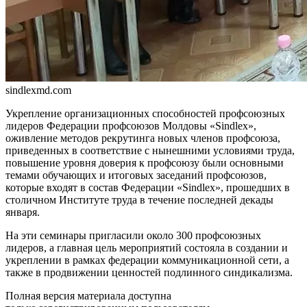
sindlexmd.com
Укрепление организационных способ­ностей профсоюзных
лидеров Федера­ции профсоюзов Молдовы «Sindlex»,
оживление методов рекрутинга но­вых членов профсоюза,
приведенных в соответствие с нынешними условия­ми труда,
повышение уровня доверия к профсоюзу были основными
тема­ми обучающих и итоговых заседаний профсоюзов,
которые входят в состав Федерации «Sindlex», прошедших в
столичном Институте труда в течение последней декады
января.
На эти семинары пригласили около 300 профсоюзных
лидеров, а главная цель ме­роприятий состояла в создании и
укрепле­нии в рамках федерации коммуникацион­ной сети, а
также в продвижении ценнос­тей подлинного синдикализма.
Полная версия материала доступна