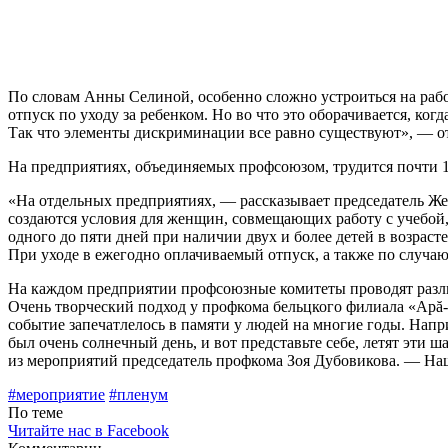
По словам Анны Селиной, особенно сложно устроиться на работ
отпуск по уходу за ребенком. Но во что это оборачи­вается, когд
Так что элементы дискри­минации все равно существуют», — о
На предприятиях, объединяемых профсоюзом, трудится почти 18
«На отдельных предприятиях, — рас­сказывает председатель 
создаются условия для женщин, совмещающих работу с уче­бой,
одного до пяти дней при наличии двух и более детей в возраст
При уходе в ежегодно оплачиваемый отпуск, а также по случа
На каждом предприятии профсоюзные комитеты проводят различ
Очень творческий подход у профкома бельцкого филиала «Apă-Ca
событие запечатлелось в памяти у людей на многие годы. Нап
был очень солнечный день, и вот представьте себе, летят эти
из мероприятий предсе­датель профкома Зоя Дубовикова. — Наши
#мероприятие
#пленум
По теме
Читайте нас в Facebook