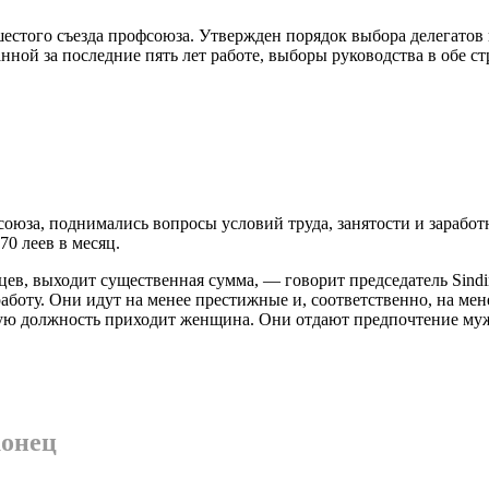
стого съезда профсоюза. Утвержден порядок выбора делегатов на
ной за последние пять лет рабо­те, выборы руководства в обе ст
оюза, поднима­лись вопросы условий труда, занятости и зарабо
0 леев в месяц.
яцев, выходит су­щественная сумма, — говорит председатель Sin
боту. Они идут на менее престижные и, соответственно, на мене
тную должность приходит женщина. Они отдают предпо­чтение му
конец