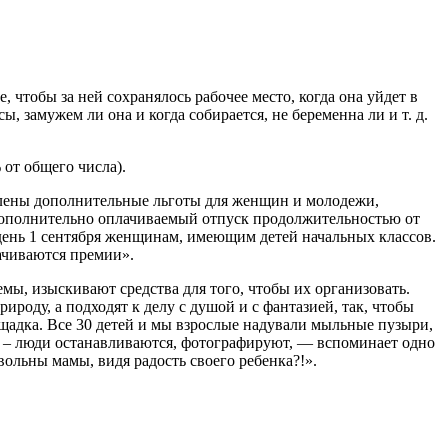
тобы за ней сохранялось ра­бочее место, когда она уйдет в
, за­мужем ли она и когда собирается, не бере­менна ли и т. д.
 от общего числа).
влены дополнительные льготы для женщин и молодежи,
 дополнительно оплачиваемый отпуск продолжительно­стью от
 день 1 сентября женщинам, имею­щим детей начальных классов.
чивают­ся премии».
ы, изыскивают средства для того, чтобы их организовать.
роду, а под­ходят к делу с душой и с фантазией, так, чтобы
ощадка. Все 30 детей и мы взрослые надували мыльные пузыри,
сы – люди останавливаются, фотографируют, — вспоминает одно
вольны мамы, видя радость своего ребенка?!».