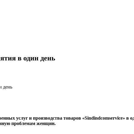
ятия в один день
н день
ных услуг и производства товаров «Sindindcomservice» в од
н­ную проблемам женщин.