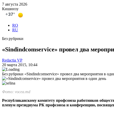
7 августа 2026
Кишинэу
RO
RU
Без рубрики
«Sindindcomservice» провел два меропри
Redactia VP
20 марта 2015, 10:44
Без рубрики
«Sindindcomservice» провел два мероприятия в оди
Фото: vocea.md
Республиканскому комитету профсоюза работников обществен
пленум президиума РК профсо­юза и конференцию, посвяще