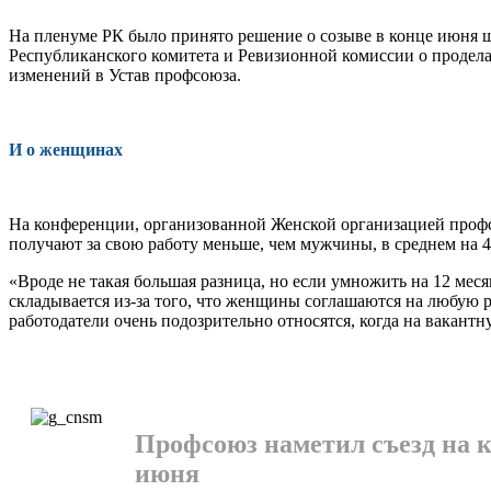
На пленуме РК было принято реше­ние о созыве в конце июня ше
Республикан­ского комитета и Ревизионной комиссии о проделан
изменений в Устав профсоюза.
И о женщинах
На конференции, организованной Жен­ской организацией профс
получают за свою работу меньше, чем мужчины, в среднем на 47
«Вроде не такая большая разница, но если умножить на 12 мес
складывается из-за того, что женщины соглашаются на любую ра
работодатели очень подозрительно относятся, когда на вакан
Профсоюз наметил съезд на 
июня