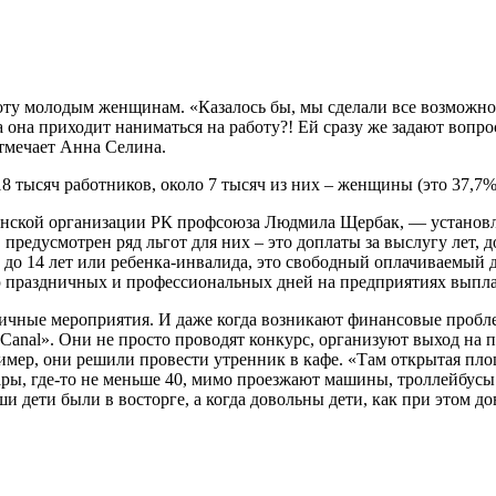
у молодым женщинам. «Казалось бы, мы сделали все возможное, ч
а она приходит наниматься на работу?! Ей сразу же задают вопросы
тмеча­ет Анна Селина.
 тысяч работ­ников, около 7 тысяч из них – женщины (это 37,7%
Женской органи­зации РК профсоюза Людмила Щербак, — устано
 предусмотрен ряд льгот для них – это доплаты за выслугу лет,
е до 14 лет или ребенка-инвалида, это свободный оплачи­ваемый
ю праздничных и профессиональ­ных дней на предприятиях выпла
ные мероприя­тия. И даже когда возникают финансовые проблем
nal». Они не просто проводят кон­курс, организуют выход на при
ример, они решили провести утренник в кафе. «Там открытая пл
 шары, где-то не меньше 40, мимо проезжают машины, троллейбу
 дети были в восторге, а когда довольны дети, как при этом до