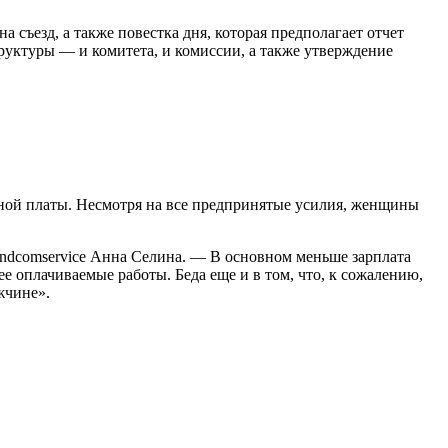
 съезд, а также повестка дня, которая предполагает отчет
руктуры — и комитета, и комиссии, а также утвержде­ние
тной платы. Несмотря на все пред­принятые усилия, женщины
dindcomservice Анна Селина. — В основ­ном меньше зарплата
е оплачиваемые работы. Беда еще и в том, что, к сожале­нию,
жчине».