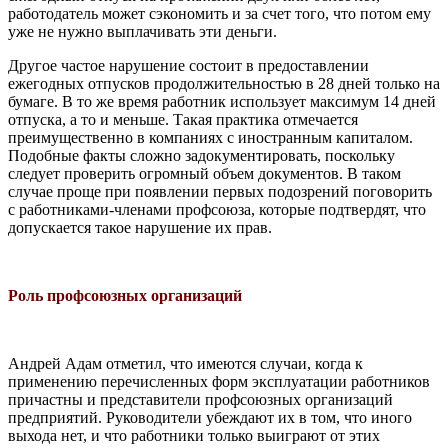
работодатель может сэ­кономить и за счет того, что потом ему
уже не нужно выплачивать эти деньги.
Другое частое нарушение состоит в предоставлении
ежегодных отпусков продолжительностью в 28 дней только на
бумаге. В то же время работник ис­пользует максимум 14 дней
отпуска, а то и меньше. Такая практика отмечается
преимущественно в компаниях с иностранным капиталом.
Подобные факты сложно задокументировать, посколь­ку
следует проверить огромный объем документов. В таком
случае проще при появлении первых подозрений погово­рить
с работниками-членами профсою­за, которые подтвердят, что
допускается такое нарушение их прав.
Роль профсоюзных организаций
Андрей Адам отметил, что имеются случаи, когда к
применению перечис­ленных форм эксплуатации работников
причастны и представители профсоюз­ных организаций
предприятий. Руко­водители убеждают их в том, что ино­го
выхода нет, и что работники только выиграют от этих