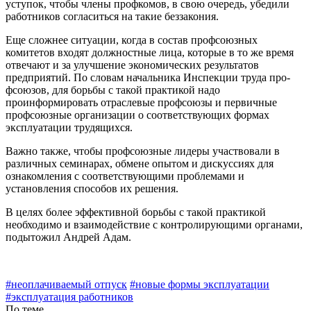
уступок, чтобы члены профкомов, в свою очередь, убедили
ра­ботников согласиться на такие беззако­ния.
Еще сложнее ситуации, когда в состав профсоюзных
комитетов входят долж­ностные лица, которые в то же время
отвечают и за улучшение экономичес­ких результатов
предприятий. По сло­вам начальника Инспекции труда про­
фсоюзов, для борьбы с такой практи­кой надо
проинформировать отрасле­вые профсоюзы и первичные
профсо­юзные организации о соответствующих формах
эксплуатации трудящихся.
Важно также, чтобы профсоюзные лидеры участвовали в
различных се­минарах, обмене опытом и дискуссиях для
ознакомления с соответствующи­ми проблемами и
установления спосо­бов их решения.
В целях более эффективной борьбы с такой практикой
необходимо и взаимо­действие с контролирующими органа­ми,
подытожил Андрей Адам.
#неоплачиваемый отпуск
#новые формы эксплуатации
#эксплуатация работников
По теме