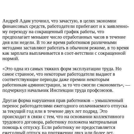
Андрей Адам уточнил, что зачастую, в целях экономии
финансовых средств, работодатели прибегают и к заявленно­
му переходу на сокращенный график работы, что
предполагает меньшее чис­ло отработанных часов в течение
дня или недели. В то же время работников различными
методами заставляют ра­ботать в обычном режиме, в то вре­мя
как зарплата выплачивается в соот-ветствии с сокращенной
нормой.
«Это одна из самых тяжких форм экс­плуатации труда. Но
самое странное, что некоторые работодатели выдают в
соответствующие периоды даже пре­мии некоторым
работникам админист­рации, за то что смогли сэкономить», —
подчеркнул начальник Инспекции тру­да профсоюзов.
Другая форма нарушения прав ра­ботников – умышленный
перенос рабо­тодателями ежегодного оплачиваемо­го отпуска
за текущий год или в течение двух лет подряд. Это
происходит в свя­зи с тем, что на основании коллектив­ного
трудового договора, работнику по­ложена материальная
помощь к отпус­ку. Если работнику не предоставляется
ежегодный отпуск на протяжении двух или более лет,