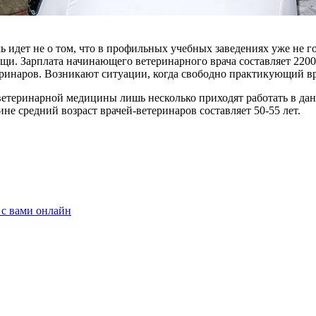
 идет не о том, что в про­фильных учебных заведениях уже не г
щи. Зарпла­та начинающего ветеринарно­го врача составляет 2200
ринаров. Возникают ситуации, когда свободно практикующий вра
ветеринарной медицины лишь не­сколько приходят работать в дан
ине сред­ний возраст врачей-ветеринаров составляет 50-55 лет.
 с вами онлайн