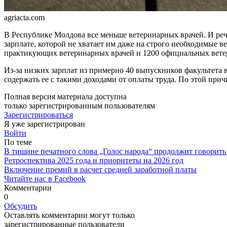
agriacta.com
В Республике Молдова все меньше ветеринарных врачей. И речь
зарплате, которой не хватает им даже на строго необходимые ве
прак­тикующих ветеринарных вра­чей и 1200 официальных вете­
Из-за низких зарплат из при­мерно 40 выпускников факультета 
содер­жать ее с такими доходами от оп­латы труда. По этой прич
Полная версия материала доступна
только зарегистрированным пользователям
Зарегистрироваться
Я уже зарегистрирован
Войти
По теме
В тишине печатного слова „Голос народа“ продолжит говорить
Ретроспектива 2025 года и приоритеты на 2026 год
Включение премий в расчет средней заработной платы
Читайте нас в Facebook
Комментарии
0
Обсудить
Оставлять комментарии могут только
зарегистрированные пользователи