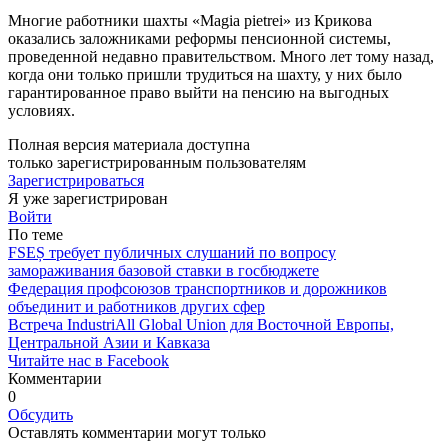
Многие работники шахты «Magia pietrei» из Крикова
оказались заложниками реформы пенсион­ной системы,
проведенной не­давно правительством. Много лет тому назад,
когда они только при­шли трудиться на шахту, у них было
гарантированное право выйти на пенсию на выгодных
условиях.
Полная версия материала доступна
только зарегистрированным пользователям
Зарегистрироваться
Я уже зарегистрирован
Войти
По теме
FSEȘ требует публичных слушаний по вопросу
замораживания базовой ставки в госбюджете
Федерация профсоюзов транспортников и дорожников
объединит и работников других сфер
Встреча IndustriAll Global Union для Восточной Европы,
Центральной Азии и Кавказа
Читайте нас в Facebook
Комментарии
0
Обсудить
Оставлять комментарии могут только