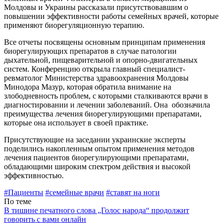
Молдовы и Украины рассказали присутствовавшим о
повышении эффективности работы семейных врачей, которые
применяют биорегуляционную терапию.
Все отчеты посвящены основным принципам применения
биорегулирующих препаратов в случае патологии
дыхательной, пищеварительной и опорно-двигательных
систем. Конференцию открыла главный специалист-
ревматолог Министерства здравоохранения Молдовы
Минодора Мазур, которая обратила внимание на
злободневность проблем, с которыми сталкиваются врачи в
диагностировании и лечении заболеваний. Она обозначила
преимущества лечения биорегулирующими препаратами,
которые она использует в своей практике.
Присутствующие на заседании украинские эксперты
поделились накопленным опытом применения методов
лечения пациентов биорегулирующими препаратами,
обладающими широким спектром действия и высокой
эффективностью.
#Пациенты
#семейные врачи
#ставят на ноги
По теме
В тишине печатного слова „Голос народа“ продолжит
говорить с вами онлайн