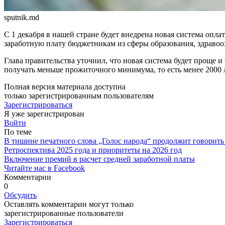
sputnik.md
С 1 декабря в нашей стране будет внедрена но­вая система опл
заработную пла­ту бюджетникам из сферы образо­вания, здравоо
Глава правительства уточнил, что новая система будет проще и
получать меньше прожиточного ми­нимума, то есть менее 2000 
Полная версия материала доступна
только зарегистрированным пользователям
Зарегистрироваться
Я уже зарегистрирован
Войти
По теме
В тишине печатного слова „Голос народа“ продолжит говорить
Ретроспектива 2025 года и приоритеты на 2026 год
Включение премий в расчет средней заработной платы
Читайте нас в Facebook
Комментарии
0
Обсудить
Оставлять комментарии могут только
зарегистрированные пользователи
Зарегистрироваться