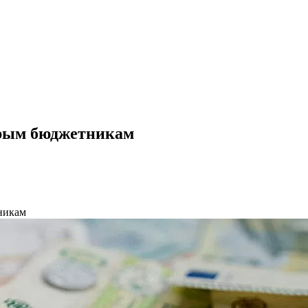
орым бюджетникам
никам