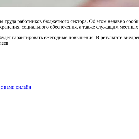
аты труда работ­ников бюджетного сектора. Об этом недавно соо
хранения, социаль­ного обеспечения, а также служа­щим местных
 будет га­рантировать ежегодные повышения. В результате внедр
леев.
 с вами онлайн