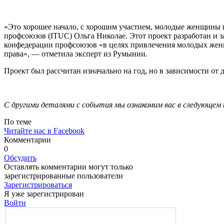
«Это хорошее начало, с хоро­шим участием, молодые женщи­ны
профсоюзов (ITUC) Оль­га Николае. Этот проект разра­ботан 
конфедерации профсо­юзов «в целях привлечения мо­лодых жен
права», — отмети­ла эксперт из Румынии.
Проект был рассчитан изна­чально на год, но в зависимости от 
С другими деталями с собы­тия мы ознакомим вас в следу­ющем 
По теме
Читайте нас в Facebook
Комментарии
0
Обсудить
Оставлять комментарии могут только
зарегистрированные пользователи
Зарегистрироваться
Я уже зарегистрирован
Войти