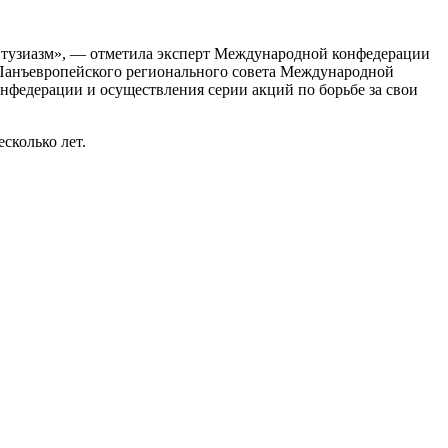
нтузиазм», — отметила экс­перт Международной конфеде­рации
 Панъевропейского регионального совета Междуна­родной
онфедерации и осуществления серии акций по борьбе за свои
есколько лет.