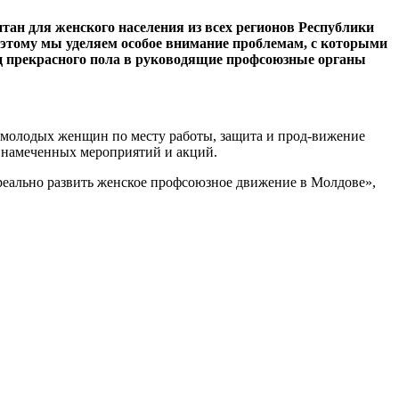
ан для женского населения из всех регионов Республи­ки
этому мы уделяем особое внима­ние проблемам, с кото­рыми
ц прекрас­ного пола в руководя­щие профсоюзные орга­ны
 моло­дых женщин по месту работы, защита и прод-вижение
 на­меченных мероприятий и акций.
 ре­ально развить женское профсоюзное движение в Молдове»,