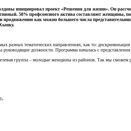
­довы инициировал про­ект «Решения для жиз­ни». Он рассчит
ктив­ный. 58% профсоюзно­го актива составляют женщины, по
ь и продвижению как мож­но большего числа пред­ставительни
 Хынку.
самых разных тематических направлениях, как то: дискриминация
а руководящие долж­ности. Программа нача­лась с представления
Це­левая группа – моло­дые женщины из райо­нов. Так мы сможем
ь