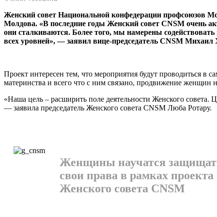
Женский совет Наци­ональной конфедера­ции профсоюзов Мол
Молдова. «В послед­ние годы Женский со­вет CNSM очень а
они сталкивают­ся. Более того, мы на­мерены содействоват
всех уровней», — за­явил вице-председатель CNSM Михаил
Проект интересен тем, что мероприятия будут проводиться в 
материнства и всего что с ним связано, продвижение женщин н
«Наша цель – расши­рить поле деятельнос­ти Женского совета. 
— заяви­ла председатель Женс­кого совета CNSM Люба Ротару.
Женщины научатся защищат
свои права в рамках проекта
Женского совета CNSM