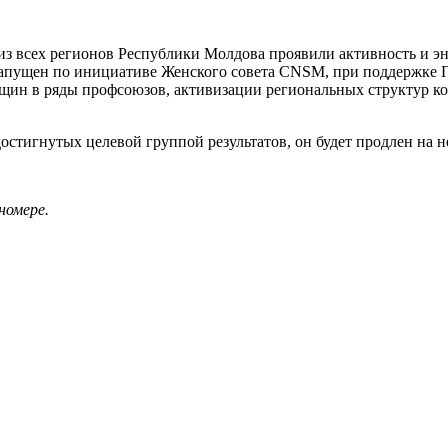
 из всех регионов Республики Молдова проявили активность и э
и запущен по инициати­ве Женского совета CNSM, при поддержке
щин в ряды профсо­юзов, активизации региональ­ных структур к
достигнутых целевой груп­пой результатов, он будет продлен на н
номере.