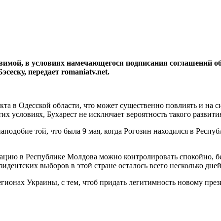
вимой, в условиях намечающегося подпи­сания соглашений об
еску, передает romaniatv.net.
та в Одесской области, что может существенно повли­ять и на 
их условиях, Бухарест не ис­ключает вероятность такого развити
подобие той, что была 9 мая, когда Рогозин нахо­дился в Респуб
уацию в Рес­публике Молдова можно контролиро­вать спокойно, бе
зидентских выборов в этой стране осталось всего несколько дней
ионах Укра­ины, с тем, чтоб придать легитимность новому прези