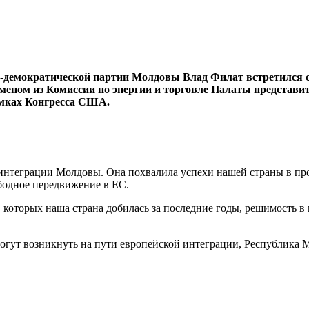
л-демокра­тической партии Молдо­вы Влад Филат встретился с 
меном из Комиссии по энергии и торговле Палаты пред­стави
амках Конгресса США.
 интегра­ции Молдовы. Она похва­лила успехи нашей страны в п
ободное передвижение в ЕС.
ко­торых наша страна доби­лась за последние годы, решимость в
огут возникнуть на пути евро­пейской интеграции, Рес­публика М