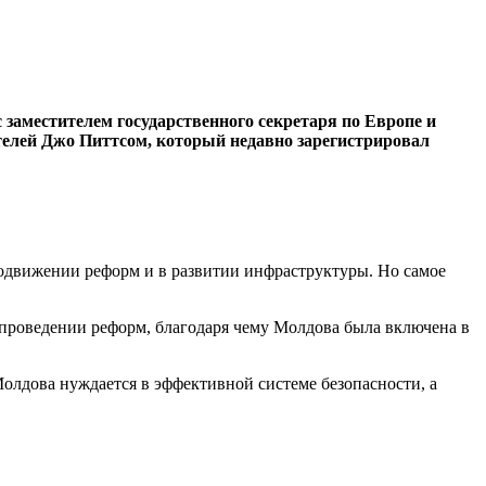
заместителем государс­твенного секретаря по Ев­ропе и
телей Джо Питтсом, который недавно зарегис­трировал
родвижении реформ и в развитии инфраструк­туры. Но самое
 проведении реформ, благодаря чему Молдова была включе­на в
олдова нужда­ется в эффективной сис­теме безопасности, а