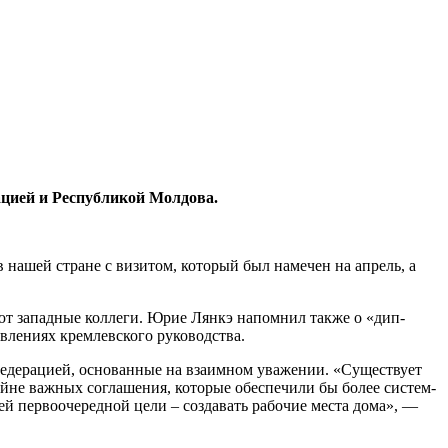
цией и Рес­публикой Молдова.
в нашей стране с визитом, который был намечен на апрель, а
ют западные коллеги. Юрие Лянкэ напомнил также о «дип­
явлениях кремлевского руководс­тва.
 Фе­дерацией, основанные на взаимном уважении. «Существует
не важных согла­шения, которые обеспе­чили бы более систем­
ей первооче­редной цели – создавать рабочие места дома», —