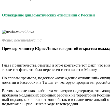
Охлаждение дипломатических отношений с Россией
Фото: newsmoldova.md
Премьер-министр Юрие Лянкэ гово­рит об открытом ох­лаж
Глава правительства отметил в этом контекс­те тот факт, что 
также тот факт, что был перенесен и его визит в Москву.
По словам премьера, подобное «охлаждение отношений» ощущаю
ломатии в Facebook и в Twitter-е», которую продвигает российс
В этом смысле гла­ва кабинета министров подчеркнул, что мол­
проблема молдавских сезонных рабочих на территории Российск
ный подход, как в плане законной, так и в плане нелегальной 
подытожил Юрие Лян­кэ в ходе телепередачи.