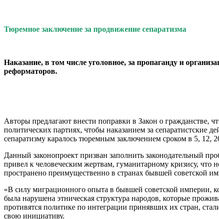
Тюремное заключение за продвижение сепаратизма
Наказание, в том чис­ле уголовное, за пропа­ганду и орган
реформаторов.
Авторы предлагают вне­сти поправки в Закон о гражданстве, что
поли­тических партиях, чтобы наказанием за сепаратист­ские де
сепаратизму кара­лось тюремным заключе­нием сроком в 5, 12, 
Данный законопроект призван заполнить зако­нодательный пробе
привел к человеческим жертвам, гу­манитарному кризису, что не
пространено преимущес­твенно в странах бывшей советской им
«В силу миграционно­го опыта в бывшей советс­кой империи, ко
была на­рушена этническая струк­тура народов, которые про­жи
противятся политике по интеграции принявших их стран, стали,
свою инициативу.