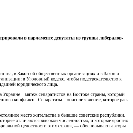
гистрировали в парламенте депутаты из группы либералов-
нства; в Закон об общественных органи­зациях и в Закон о
а­низации; в Уголовный ко­декс, чтобы подстрекатель­ство к
идацией юриди­ческого лица.
на Украине – мятеж сепаратистов на Востоке страны, который
ного конф­ликта. Сепаратизм – опас­ное явление, которое рас­
стоянное место жи­тельства в бывшие советс­кие республики,
оторые от­личаются высокой числен­ностью, и которые ярост­но
то­риальной целостности этих стран», — обосновывают ав­торы