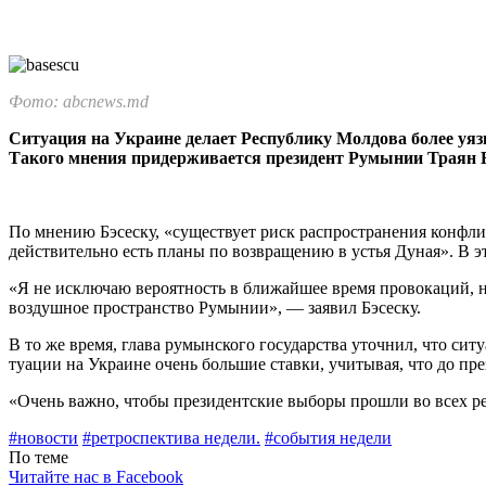
Фото: abcnews.md
Ситуация на Украине делает Рес­публику Молдова более уяз
Такого мнения придержи­вается президент Румынии Траян Бэс
По мнению Бэсеску, «существует риск распространения конфлик
действительно есть планы по возвращению в устья Ду­ная». В эт
«Я не исключаю вероятность в бли­жайшее время провокаций, на
воздушное пространство Румынии», — заявил Бэсеску.
В то же время, глава румынского го­сударства уточнил, что сит
туации на Украине очень большие став­ки, учитывая, что до пре
«Очень важно, чтобы президентские выборы прошли во всех рег
#новости
#ретроспектива недели.
#события недели
По теме
Читайте нас в Facebook