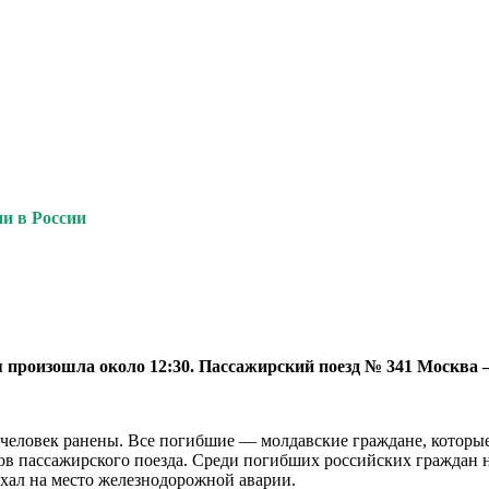
и в России
ия произошла около 12:30. Пассажирс­кий поезд № 341 Москва
человек ра­нены. Все погибшие — мол­давские граждане, кото­рые
о­нов пассажирского поезда. Среди погибших российских граждан
ал на мес­то железнодорожной ава­рии.