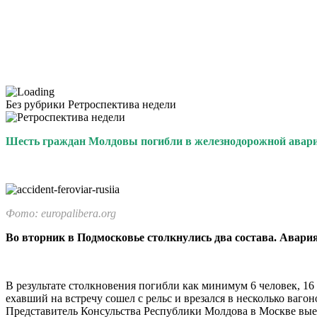
Без рубрики
Ретроспектива недели
Шесть граждан Молдовы погибли в железнодорожной авари
Фото: europalibera.org
Во вторник в Подмос­ковье столкнулись два состава. Авар
В результате столкнове­ния погибли как минимум 6 человек, 16 
ехавший на встречу сошел с рельс и врезался в несколько ваг
Представитель Консульс­тва Республики Молдова в Москве выех