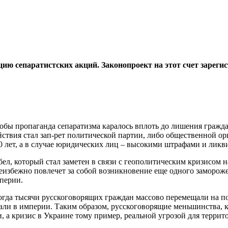
изацию сепаратистских акций. Законопроект на этот счет заре
бы про­паганда сепаратизма ка­ралось вплоть до лише­ния гражда
йствия стал зап-рет политической партии, либо общественной орг
20 лет, а в случае юридических лиц – высокими штрафа­ми и ликв
л, ко­торый стал заметен в свя­зи с геополитическим кри­зисом 
избежно повлечет за со­бой возникновение еще од­ного заморожен
перии.
гда тыся­чи русскоговорящих граж­дан массово перемещали на по
вали в империи. Таким образом, русскоговорящие меньшинства, к
 а кризис в Ук­раине тому пример, реаль­ной угрозой для терри