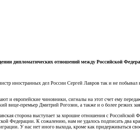
дении диплома­тических отношений между Российской Федера
министр иностранных дел России Сергей Лавров так и не побывал 
т и европейские чиновни­ки, сигналы на этот счет ему переда
кий вице-премьер Дмитрий Рогозин, а также и о бо­лее резких за
давская сторона высту­пает за хорошие отно­шения с Российской
ой Федерации. К сожалению, нам не удалось подписать два край
миграции. У нас нет иного выхода, кроме как придержи­ваться сво