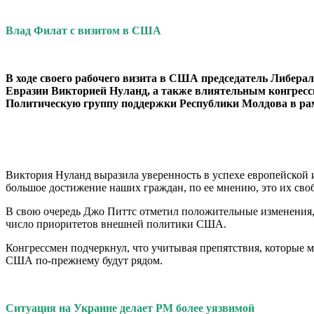
Влад Филат с визитом в США
В ходе своего рабоче­го визита в США предсе­датель Либера
Евразии Виктори­ей Нуланд, а также влия­тельным конгресс
Политическую группу поддержки Респуб­лики Молдова в р
Виктория Нуланд вы­разила уверенность в ус­пехе европейской
большое достижение наших граж­дан, по ее мнению, это их св
В свою очередь Джо Питтс отметил положи­тельные изменения, 
число приоритетов внешней политики США.
Конгрессмен подчер­кнул, что учитывая пре­пятствия, которые м
США по-прежнему будут рядом.
Ситуация на Украине делает РМ более уязвимой