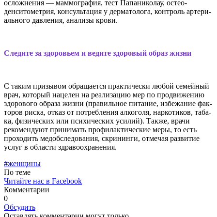
осложнения — маммогра­фия, тест Папаниколау, остео­
денситометрия, консультация у дерматолога, контроль артери­
ального давления, анализы кро­ви.
Следите за здоровьем и ведите здоровый образ жизни
С таким призывом обращает­ся практически любой семейный
врач, который нацелен на реали­зацию мер по продвижению
здо­рового образа жизни (правиль­ное питание, избежание фак­
торов риска, отказ от потребле­ния алкоголя, наркотиков, таба­
ка, физических или психических усилий). Также, врачи
рекомен­дуют принимать профилакти­ческие меры, то есть
проходить медобследования, скрининги, отмечая развитие
услуг в облас­ти здравоохранения.
#женщины
По теме
Читайте нас в Facebook
Комментарии
0
Обсудить
Оставлять комментарии могут только