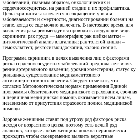
заболеваний, главным образом, онкологических и
сердечнососу­дистых, на ранней стадии и их профилактика.
Цель скрининга заключается в сокращении уров­ня
заболеваемости и смертнос­ти, диагностировании болезни на
этапе, когда ее еще можно вы­лечить. В настоящее время, для
выявления рака рекомендуется проводить следующие виды
ск­рининга: рак груди — мамогра­фия; рак шейки матки –
цитоло­гический анализ влагалища; рак толстой кишки –
гемокульттест, ректосигмоидоскопия, колоно-скопия.
Программа скрининга в це­лях выявления лиц с факторами
риска сердечнососудистых за­болеваний предполагает: изме­
рение артериального давления, уровня холестерина, статус ку­
рильщика, существование меди­каментозного
антигипертензив­ного лечения. Следует отметить, что
согласно Методологическим нормам применения Единой
программы обязательного меди­цинского страхования, срочная
и первичная медицинская помощь оказывается всем лицам,
незави­симо от присутствия страхового полиса медицинской
помощи.
Здоровье женщины ставят под угрозу ряд факторов риска
исходя от возрастного ценза, по­этому есть целый ряд
анализов, которые любая женщина долж­на периодически
проходить что­бы своевременно выявить веро­ятные