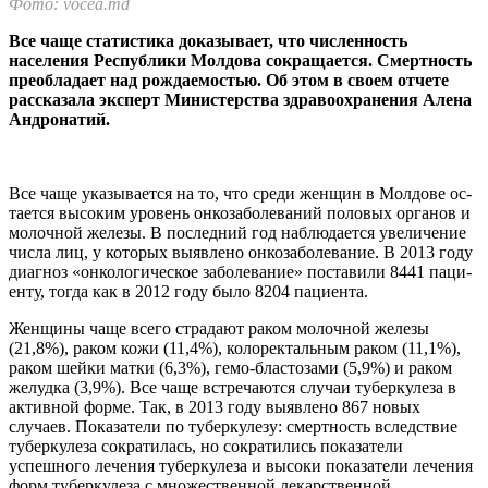
Фото: vocea.md
Все чаще статистика доказывает, что численность
населения Республики Мол­дова сокращается. Смертность
преобладает над рождаемостью. Об этом в своем отчете
рассказала эксперт Министерства здравоохранения Алена
Андронатий.
Все чаще указывается на то, что среди женщин в Молдове ос­
тается высоким уровень онкоза­болеваний половых органов и
молочной железы. В последний год наблюдается увеличение
числа лиц, у которых выявле­но онкозаболевание. В 2013 году
диагноз «онкологическое забо­левание» поставили 8441 паци­
енту, тогда как в 2012 году было 8204 пациента.
Женщины чаще всего стра­дают раком молочной железы
(21,8%), раком кожи (11,4%), ко­лоректальным раком (11,1%),
ра­ком шейки матки (6,3%), гемо-бластозами (5,9%) и раком
же­лудка (3,9%). Все чаще встреча­ются случаи туберкулеза в
актив­ной форме. Так, в 2013 году вы­явлено 867 новых
случаев. По­казатели по туберкулезу: смер­тность вследствие
туберкулеза сократилась, но сократились по­казатели
успешного лечения ту­беркулеза и высоки показате­ли лечения
форм туберкулеза с множественной лекарственной