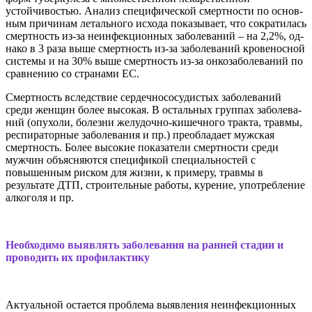
устойчивостью. Анализ специ­фической смертности по основ­
ным причинам летального исхо­да показывает, что сократилась
смертность из-за неинфекцион­ных заболеваний – на 2,2%, од­
нако в 3 раза выше смертность из-за заболеваний кровеносной
системы и на 30% выше смерт­ность из-за онкозаболеваний по
сравнению со странами ЕС.
Смертность вследствие сер­дечнососудистых заболеваний
среди женщин более высокая. В остальных группах заболева­
ний (опухоли, болезни желудоч­но-кишечного тракта, травмы,
респираторные заболевания и пр.) преобладает мужская
смерт­ность. Более высокие показатели смертности среди
мужчин объ­ясняются спецификой специаль­ностей с
повышенным риском для жизни, к примеру, травмы в
результате ДТП, строительные работы, курение, употребление
алкоголя и пр.
Необходимо выявлять заболевания на ранней стадии и
проводить их профилактику
Актуальной остается пробле­ма выявления неинфекционных