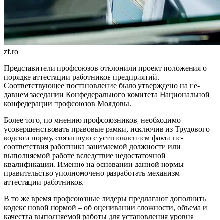
zf.ro
Представители профсоюзов от­клонили проект положения о
по­рядке аттестации работников пред­приятий.
Соответствующее поста­новление было утверждено на не­
давнем заседании Конфедерально­го комитета Национальной
конфе­дерации профсоюзов Молдовы.
Более того, по мнению профсо­юзников, необходимо
усовершенс­твовать правовые рамки, исключив из Трудового
кодекса норму, свя­занную с установлением факта не­
соответствия работника занимае­мой должности или
выполняемой работе вследствие недостаточной
квалификации. Именно на основа­нии данной нормы
правительство уполномочено разработать меха­низм
аттестации работников.
В то же время профсоюзные ли­деры предлагают дополнить
кодекс новой нормой – об оценивании сложности, объема и
качества вы­полняемой работы для установле­ния уровня