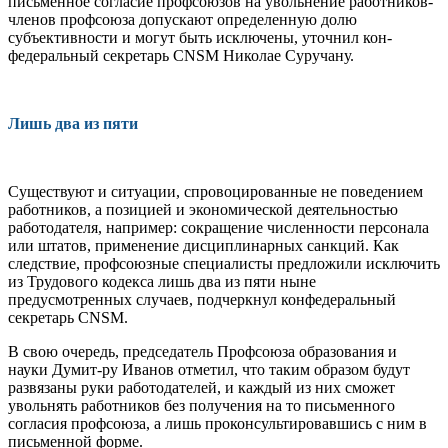
письменное согласие профсоюзов на увольнение ра­ботников-
членов профсоюза допуска­ют определенную долю
субъективности и могут быть исключены, уточнил кон­
федеральный секретарь CNSM Николае Суручану.
Лишь два из пяти
Существуют и ситуации, спровоци­рованные не поведением
работников, а позицией и экономической деятельнос­тью
работодателя, например: сокраще­ние численности персонала
или штатов, применение дисциплинарных санкций. Как
следствие, профсоюзные специа­листы предложили исключить
из Тру­дового кодекса лишь два из пяти ныне
предусмотренных случаев, подчеркнул конфедеральный
секретарь CNSM.
В свою очередь, председатель Профсоюза образования и
науки Думит-ру Иванов отметил, что таким образом будут
развязаны руки работодателей, и каждый из них сможет
увольнять ра­ботников без получения на то письмен­ного
согласия профсоюза, а лишь про­консультировавшись с ним в
письмен­ной форме.