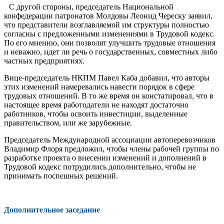
С другой стороны, председатель На­циональной
конфедерации патронатов Молдовы Леонид Череску заявил,
что представители возглавляемой им струк­туры полностью
согласны с предложен­ными изменениями в Трудовой кодекс.
По его мнению, они позволят улучшить трудовые отношения
и неважно, идет ли речь о государственных, совместных либо
частных предприятиях.
Вице-председатель НКПМ Павел Каба добавил, что авторы
этих изме­нений намеревались навести порядок в сфере
трудовых отношений. В то же время он констатировал, что в
настоя­щее время работодатели не находят достаточно
работников, чтобы освоить ин­вестиции, выделенные
правительством, или же зарубежные.
Председатель Международной ассо­циации автоперевозчиков
Владимир Флоря предложил, чтобы члены рабо­чей группы по
разработке проекта о внесении изменений и дополнений в
Трудовой кодекс потрудились допол­нительно, чтобы не
принимать поспеш­ных решений.
Дополнительное заседание