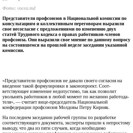
Фото: vocea.md
Представители профсоюзов в Национальной комиссии по
кон­сультациям и коллективным переговорам выразили
свое несогласие с предложениями по изменению двух
статей Трудово­го кодекса о правах работников-членов
профсоюза. Они вырази­ли свое мнение по данному вопросу
на состоявшемся на прошлой неделе заседании указанной
комиссии.
«Представители профсоюзов не да­вали своего согласия на
введение такой формулировки в законопроект. Соот­
ветствующее изменение недопустимо, так как позволит
увольнять работников в любой момент по желанию работода­
теля», — считает вице-председатель На­циональной
конфедерации профсоюзов Молдовы Петру Кирияк.
На последнем заседании рабочей группы по разработке
соответствующе­го документа, эксперты пришли к не­простому
выводу, что два из пяти слу­чаев, когда необходимо