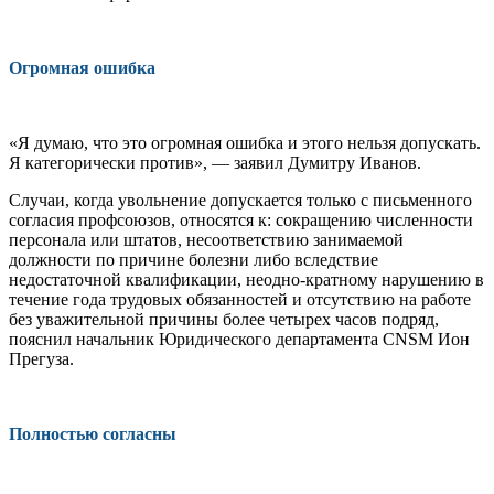
Огромная ошибка
«Я думаю, что это огромная ошибка и этого нельзя допускать.
Я категоричес­ки против», — заявил Думитру Иванов.
Случаи, когда увольнение допускает­ся только с письменного
согласия профсоюзов, относятся к: сокращению чис­ленности
персонала или штатов, несо­ответствию занимаемой
должности по причине болезни либо вследствие
недостаточной квалификации, неодно-кратному нарушению в
течение года трудовых обязанностей и отсутствию на работе
без уважительной причины бо­лее четырех часов подряд,
пояснил на­чальник Юридического департамента CNSM Ион
Прегуза.
Полностью согласны