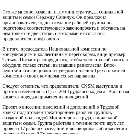
Это же мнение разделил и замми­нистра труда, социальной
защиты и се­мьи Серджиу Саинчук. Он предложил
организовать еще одно заседание ра­бочей группы по
подготовке соответс­твующего законопроекта и обсудить на
нем только те две статьи, с которыми не согласны
представители профсоюзов.
В итоге, председатель Националь­ной комиссии по
консультациям и кол­лективным переговорам, вице-премьер
Татьяна Потынг распорядилась, чтобы эксперты собрались и
обсудили только статьи, вызвавшие разногласия. Впос­
ледствии эти специалисты уведомят членов Трехсторонней
комиссии о сво­их компромиссных вариантах.
Следует отметить, что представители CNSM выступили и
против изменения ч. (1) ст. 204 Трудового кодекса. Эта ста­тья
касается порядка применения по­ощрений.
Проект о внесении изменений и до­полнений в Трудовой
кодекс подготов­лен трехсторонней рабочей группой,
созданной под эгидой Министерства труда, социальной
защиты и семьи. Группа работала в течение почти двух лет,
провела 17 рабочих заседаний и договорилась об изменении
порядка 40 статей Трудового кодекса.