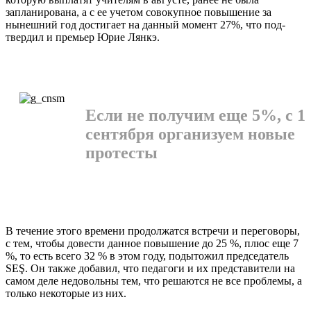
запланиро­вана, а с ее учетом совокуп­ное повышение за
нынеш­ний год достигает на дан­ный момент 27%, что под­
твердил и премьер Юрие Лянкэ.
Если не получим еще 5%, с 1
сентября организуем новые
протесты
В течение этого времени продолжатся встречи и пе­реговоры,
с тем, чтобы до­вести данное повышение до 25 %, плюс еще 7
%, то есть всего 32 % в этом году, подытожил председатель
SEŞ. Он также добавил, что педагоги и их представи­тели на
самом деле недо­вольны тем, что решаются не все проблемы, а
только некоторые из них.