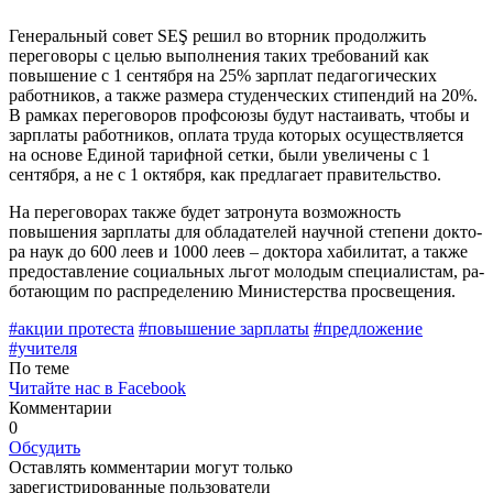
Генеральный совет SEŞ решил во втор­ник продолжить
переговоры с целью вы­полнения таких требований как
повыше­ние с 1 сентября на 25% зарплат педагоги­ческих
работников, а также размера сту­денческих стипендий на 20%.
В рамках переговоров профсоюзы будут настаивать, чтобы и
зарплаты работников, оплата тру­да которых осуществляется
на основе Еди­ной тарифной сетки, были увеличены с 1
сентября, а не с 1 октября, как предлагает правительство.
На переговорах также будет затрону­та возможность
повышения зарплаты для обладателей научной степени докто­
ра наук до 600 леев и 1000 леев – доктора хабилитат, а также
предоставление соци­альных льгот молодым специалистам, ра­
ботающим по распределению Министерс­тва просвещения.
#акции протес­та
#повышение зарплаты
#предложение
#учителя
По теме
Читайте нас в Facebook
Комментарии
0
Обсудить
Оставлять комментарии могут только
зарегистрированные пользователи