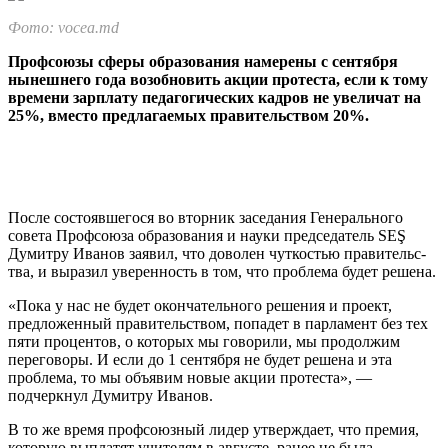
Фото: vocea.md
Профсоюзы сферы об­разования намерены с сен­тября
нынешнего года во­зобновить акции протес­та, если к тому
времени зарплату педагогических кадров не увеличат на
25%, вместо предлагаемых пра­вительством 20%.
После состоявшегося во вторник заседания Гене­рального
совета Профсо­юза образования и науки председатель SEŞ
Думитру Иванов заявил, что дово­лен чуткостью правительс­
тва, и выразил уверенность в том, что проблема будет решена.
«Пока у нас не будет окончательного решения и проект,
предложенный правительством, попадет в парламент без тех
пяти процентов, о которых мы говорили, мы продолжим
переговоры. И если до 1 сентября не будет решена и эта
проблема, то мы объ­явим новые акции протес­та», —
подчеркнул Думитру Иванов.
В то же время профсо­юзный лидер утверждает, что премия,
которую выплатят учителям в августе, ранее не была