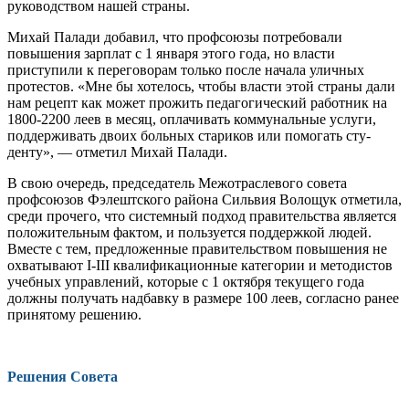
руководством нашей страны.
Михай Палади добавил, что профсо­юзы потребовали
повышения зарплат с 1 января этого года, но власти
приступили к переговорам только после начала улич­ных
протестов. «Мне бы хотелось, чтобы власти этой страны дали
нам рецепт как может прожить педагогический работ­ник на
1800-2200 леев в месяц, оплачи­вать коммунальные услуги,
поддерживать двоих больных стариков или помогать сту­
денту», — отметил Михай Палади.
В свою очередь, председатель Межот­раслевого совета
профсоюзов Фэлешт­ского района Сильвия Волощук отмети­ла,
среди прочего, что системный под­ход правительства является
положитель­ным фактом, и пользуется поддержкой людей.
Вместе с тем, предложенные пра­вительством повышения не
охватывают I-III квалификационные категории и ме­тодистов
учебных управлений, которые с 1 октября текущего года
должны получать надбавку в размере 100 леев, согласно ра­нее
принятому решению.
Решения Совета