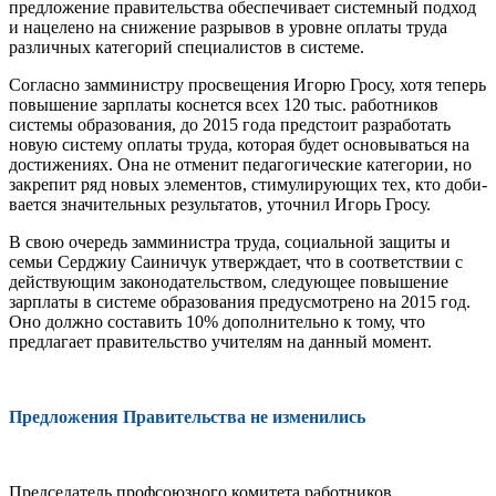
предложение правительства обеспечивает системный подход
и нацеле­но на снижение разрывов в уровне опла­ты труда
различных категорий специалис­тов в системе.
Согласно замминистру просвещения Игорю Гросу, хотя теперь
повышение зарплаты коснется всех 120 тыс. работников
системы образования, до 2015 года пред­стоит разработать
новую систему опла­ты труда, которая будет основываться на
достижениях. Она не отменит педагоги­ческие категории, но
закрепит ряд новых элементов, стимулирующих тех, кто доби­
вается значительных результатов, уточ­нил Игорь Гросу.
В свою очередь замминистра труда, со­циальной защиты и
семьи Серджиу Са­иничук утверждает, что в соответствии с
действующим законодательством, следу­ющее повышение
зарплаты в системе об­разования предусмотрено на 2015 год.
Оно должно составить 10% дополнитель­но к тому, что
предлагает правительство учителям на данный момент.
Предложения Правительства не изменились
Председатель профсоюзного комите­та работников