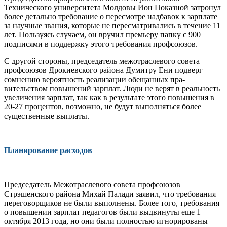
Технического университета Молдовы Ион Показной затронул
более детально требование о пересмотре надба­вок к зарплате
за научные звания, кото­рые не пересматривались в течение 11
лет. Пользуясь случаем, он вручил премьеру папку с 900
подписями в поддержку это­го требования профсоюзов.
С другой стороны, председатель межот­раслевого совета
профсоюзов Дрокиевско­го района Думитру Ени подверг
сомнению вероятность реализации обещанных пра­
вительством повышений зарплат. Люди не верят в реальность
увеличения зарплат, так как в результате этого повышения в
20-27 процентов, возможно, не будут вы­полняться более
существенные выплаты.
Планирование расходов
Председатель Межотраслевого совета профсоюзов
Стрэшенского района Ми­хай Палади заявил, что требования
пере­говорщиков не были выполнены. Более того, требования
о повышении зарплат педагогов были выдвинуты еще 1
октября 2013 года, но они были полностью игнори­рованы