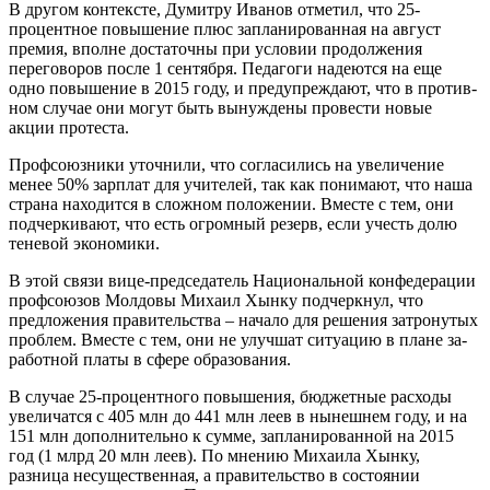
В другом контексте, Ду­митру Иванов отметил, что 25-
процентное повышение плюс запланированная на август
премия, вполне до­статочны при условии про­должения
переговоров пос­ле 1 сентября. Педагоги на­деются на еще
одно повы­шение в 2015 году, и пре­дупреждают, что в против­
ном случае они могут быть вынуждены провести но­вые
акции протеста.
Профсоюзники уточни­ли, что согласились на уве­личение
менее 50% зарплат для учителей, так как понимают, что наша
страна находится в слож­ном положении. Вместе с тем, они
подчеркивают, что есть огромный резерв, если учесть долю
теневой экономики.
В этой связи вице-председатель На­циональной конфедерации
профсоюзов Молдовы Михаил Хынку подчеркнул, что
предложения правительства – начало для решения затронутых
проблем. Вместе с тем, они не улучшат ситуацию в плане за­
работной платы в сфере образования.
В случае 25-процентного повышения, бюджетные расходы
увеличатся с 405 млн до 441 млн леев в нынешнем году, и на
151 млн дополнительно к сумме, запланиро­ванной на 2015
год (1 млрд 20 млн леев). По мнению Михаила Хынку,
разница не­существенная, а правительство в состо­янии