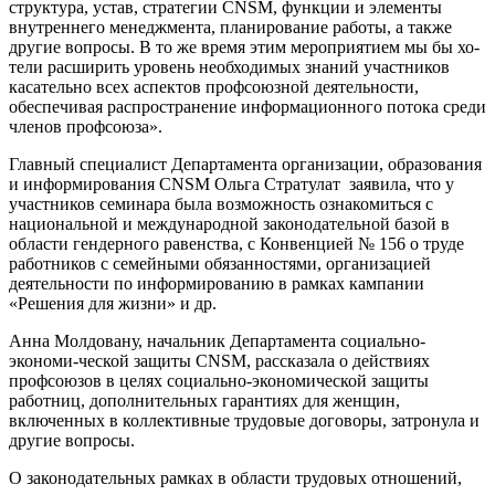
структура, устав, стратегии CNSM, функции и эле­менты
внутреннего менеджмен­та, планирование работы, а так­же
другие вопросы. В то же вре­мя этим мероприятием мы бы хо­
тели расширить уровень необхо­димых знаний участников
каса­тельно всех аспектов профсоюз­ной деятельности,
обеспечивая распространение информацион­ного потока среди
членов профсо­юза».
Главный специалист Департа­мента организации, образования
и информирования CNSM Ольга Стратулат заявила, что у
участни­ков семинара была возможность ознакомиться с
национальной и международной законодательной базой в
области гендерного равен­ства, с Конвенцией № 156 о труде
работников с семейными обязан­ностями, организацией
деятель­ности по информированию в рам­ках кампании
«Решения для жиз­ни» и др.
Анна Молдовану, начальник Де­партамента социально-
экономи-ческой защиты CNSM, рассказала о действиях
профсоюзов в целях социально-экономической защи­ты
работниц, дополнительных га­рантиях для женщин,
включенных в коллективные трудовые догово­ры, затронула и
другие вопросы.
О законодательных рамках в об­ласти трудовых отношений,