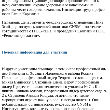
инди­видуальном трудовом договоре и дополнительном к
нему соглаше­нии, охране здоровья и безопаснос-ти на
рабочем месте говорила на­чальник Инспекции труда профсо­
юзов Елена Каркилан.
Начальник Департамента меж­дународных отношений Нина
Зги­барца коснулась внешней поли­тики CNSM в контексте
сотруд­ничества с ITUC-PERC и проведе­ния Кампании ITUC
«Решения для жизни».
Полезная информация для участниц
И другие участницы семина­ра, в том числе профсоюзный ли­
дер Гимназии с. Хорэшть Яловен­ского района Корина
Паланчика, профсоюзный лидер Теоретичес-кого лицея им.
Михая Еминеску г. Стрэшень Елена Переу, профсо­юзный
лидер Профессионально-технического училища № 7 г. Ки­
шинэу Лилиана Куйбан, профсо­юзный лидер детского сада №
2 г. Стрэшень Анжела Кошула, отме­тили, что такие
мероприятия игра­ют важную роль и всегда полезны. Они
поблагодарили организато­ров, руководство CNSM и
Институт труда, которые существенно спо­собствовали