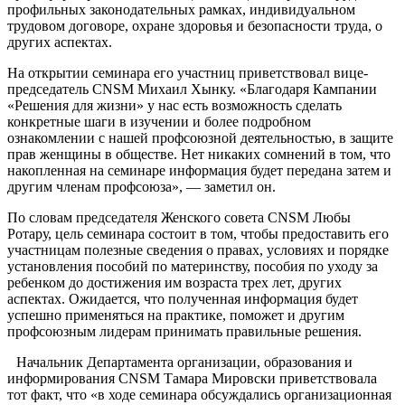
профиль­ных законодательных рамках, ин­дивидуальном
трудовом договоре, охране здоровья и безопасности труда, о
других аспектах.
На открытии семинара его участниц приветствовал вице-
председатель CNSM Михаил Хын­ку. «Благодаря Кампании
«Реше­ния для жизни» у нас есть возмож­ность сделать
конкретные шаги в изучении и более подробном
ознакомлении с нашей профсоюз­ной деятельностью, в защите
прав женщины в обществе. Нет никаких сомнений в том, что
накопленная на семинаре информация будет передана затем и
другим членам профсоюза», — заметил он.
По словам председателя Жен­ского совета CNSM Любы
Ротару, цель семинара состоит в том, что­бы предоставить его
участницам полезные сведения о правах, усло­виях и порядке
установления по­собий по материнству, пособия по уходу за
ребенком до достиже­ния им возраста трех лет, других
аспектах. Ожидается, что получен­ная информация будет
успешно применяться на практике, помо­жет и другим
профсоюзным лиде­рам принимать правильные реше­ния.
Начальник Департамента ор­ганизации, образования и
инфор­мирования CNSM Тамара Миров­ски приветствовала
тот факт, что «в ходе семинара обсуждались ор­ганизационная