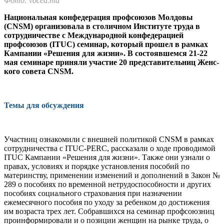
Фото: vocea.md
Национальная конфедерация профсоюзов Молдовы
(CNSM) организовала в столичном Институте труда в
сотрудничестве с Международной конфедерацией
профсоюзов (ITUC) семинар, который прошел в рамках
Кам­пании «Решения для жизни». В состоявшемся 21-22
мая семинаре приняли участие 20 представительниц Женс-
кого совета CNSM.
Темы для обсуждения
Участниц ознакомили с внеш­ней политикой CNSM в рамках
сотрудничества с ITUC-PERC, расска­зали о ходе проводимой
ITUC Кам­пании «Решения для жизни». Так­же они узнали о
правах, условиях и порядке установления пособий по
материнству, применении измене­ний и дополнений в Закон №
289 о пособиях по временной нетрудо­способности и других
пособиях со­циального страхования при назна­чении
ежемесячного пособия по уходу за ребенком до достижения
им возраста трех лет. Собравших­ся на семинар профсоюзниц
про­информировали и о позиции жен­щин на рынке труда, о