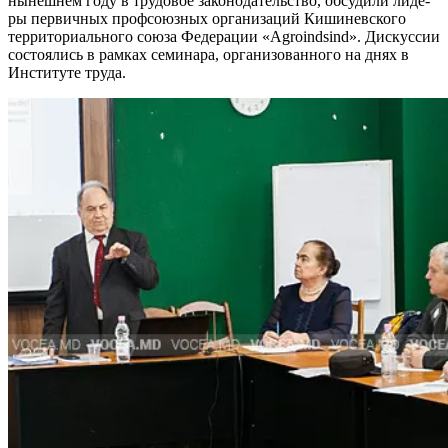
нынешнем году в трудовое законодательство, обсудили лиде­
ры первичных профсоюзных организаций Ки­шиневского
территориального союза Федера­ции «Agroindsind». Дискуссии
состоялись в рам­ках семинара, организованного на днях в
Инс­титуте труда.