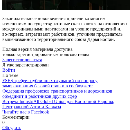
Законодательные нововведения привели ко мно­гим
изменениям по существу, которые сказываются на отношениях
между социальными партнерами на уровне предприятий и,
во-первых, затрагивают ра­ботников, уточнила председатель
вышеназванного территориального союза Дарья Бостан.
Полная версия материала доступна
только зарегистрированным пользователям
Зарегистрироваться
Я уже зарегистрирован
Войти
По теме
FSEȘ требует публичных слушаний по вопросу
замораживания базовой ставки в госбюджете
Федерация профсоюзов транспортников и дорожников
объединит и работников других сфер
Встреча IndustriAll Global Union для Восточной Европы,
Центральной Азии и Кавказа
Читайте нас в Facebook
Комментарии
0
Обсудить