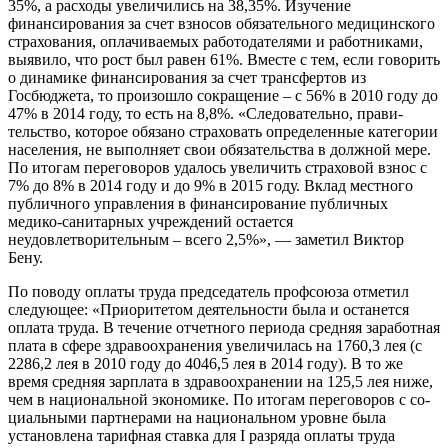
35%, а расходы увеличи­лись на 38,35%. Изучение
финансирования за счет взносов обязательного медицинско­го
страхования, оплачиваемых работодате­лями и работниками,
выявило, что рост был равен 61%. Вместе с тем, если говорить
о ди­намике финансирования за счет трансфер­тов из
Госбюджета, то произошло сокраще­ние – с 56% в 2010 году до
47% в 2014 году, то есть на 8,8%. «Следовательно, прави­
тельство, которое обязано страховать опре­деленные категории
населения, не выпол­няет свои обязательства в должной мере.
По итогам переговоров удалось увеличить страховой взнос с
7% до 8% в 2014 году и до 9% в 2015 году. Вклад местного
публично­го управления в финансирование публич­ных
медико-санитарных учреждений оста­ется
неудовлетворительным – всего 2,5%», — заметил Виктор
Бену.
По поводу оплаты труда председатель профсоюза отметил
следующее: «Приори­тетом деятельности была и останется
опла­та труда. В течение отчетного периода сред­няя заработная
плата в сфере здравоохра­нения увеличилась на 1760,3 лея (с
2286,2 лея в 2010 году до 4046,5 лея в 2014 году). В то же
время средняя зарплата в здравоохра­нении на 125,5 лея ниже,
чем в националь­ной экономике. По итогам переговоров с со­
циальными партнерами на национальном уровне была
установлена тарифная став­ка для I разряда оплаты труда