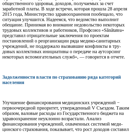
обществен­ного здоровья, доходов, получаемых за счет
заработной платы. В ходе встречи, которая прошла 28 апреля
2015 года, Министерство здравоохранения пообещало, что
ситуация улучшится. Надеемся, что ведомство вы­полнит
обещание. Принимая во внимание недовольство некоторых
трудовых коллек­тивов и работников, Профсоюз «Sănătatea»
представил отрицательные заключения по проектам
постановлений о реорганизации ряда медико-санитарных
учреждений, не поддержало вызвавшие конфликты в тру­
довых коллективах инициативы о передаче на аутсорсинг
некоторых вспомогательных служб», — говорится в отчете.
Задолженности власти по страхованию ряда категорий
населения
Улучшение финансирования медицин­ских учреждений −
первоочередной прио­ритет, утвержденный V Съездом. Таким
об­разом, валовые расходы из Государственно­го бюджета на
здравоохранение неуклон­но возрастали. Анализ
финансирования учреждений, охваченных системой меди­
цинского страхования, показывает, что рост доходов составил