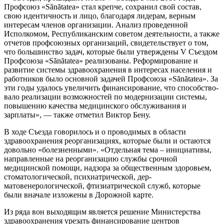
Профсоюз «Sănătatea» стал крепче, сохранил свой состав,
свою иден­тичность и лицо, благодаря лидерам, вер­ным
интересам членов организации. Ана­лиз проведенной
Исполкомом, Республи­канским советом деятельности, а также
от­четов профсоюзных организаций, сви­детельствует о том,
что большинство за­дач, которые были утверждены V Съездом
Профсоюза «Sănătatea» реализованы. Ре­формирование и
развитие системы здра­воохранения в интересах населения и
ра­ботников было основной задачей Профсо­юза «Sănătatea». За
эти годы удалось уве­личить финансирование, что способство­
вало реализации возможностей по модер­низации системы,
повышению качества ме­дицинского обслуживания и
зарплаты», — также отметил Виктор Бену.
В ходе Съезда говорилось и о проводи­мых в области
здравоохранения реоргани­зациях, которые были и остаются
доволь­но «болезненными». «Отдельная тема – инициативы,
направленные на реоргани­зацию службы срочной
медицинской помо­щи, надзора за общественным здоровьем,
стоматологической, психиатрической, дер­
матовенерологической, фтизиатрической служб, которые
были вначале изложены в Дорожной карте.
Из ряда вон выходящим является реше­ние Министерства
здравоохранения уре­зать финансирование центров