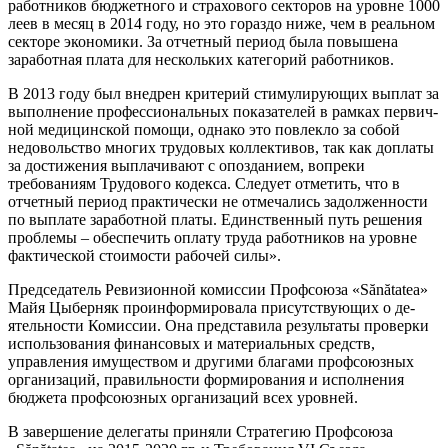
работников бюджетного и страхового секторов на уров­не 1000
леев в месяц в 2014 году, но это го­раздо ниже, чем в реальном
секторе эконо­мики. За отчетный период была повышена
заработная плата для нескольких категорий работников.
В 2013 году был внедрен критерий стиму­лирующих выплат за
выполнение профес­сиональных показателей в рамках первич­
ной медицинской помощи, однако это по­влекло за собой
недовольство многих тру­довых коллективов, так как доплаты
за достижения выплачивают с опозданием, во­преки
требованиям Трудового кодекса. Сле­дует отметить, что в
отчетный период прак­тически не отмечались задолженности
по выплате заработной платы. Единственный путь решения
проблемы – обеспечить опла­ту труда работников на уровне
фактической стоимости рабочей силы».
Председатель Ревизионной комиссии Профсоюза «Sănătatea»
Майя Цыберняк проинформировала присутствующих о де­
ятельности Комиссии. Она представила ре­зультаты проверки
использования финан­совых и материальных средств,
управления имуществом и другими благами профсоюз­ных
организаций, правильности формиро­вания и исполнения
бюджета профсоюзных организаций всех уровней.
В завершение делегаты приняли Страте­гию Профсоюза