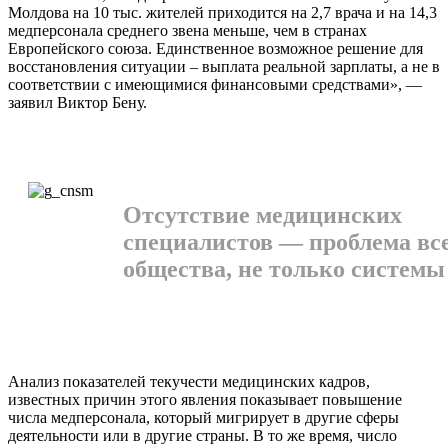
Мол­дова на 10 тыс. жителей приходится на 2,7 врача и на 14,3
медперсонала среднего зве­на меньше, чем в странах
Европейского со­юза. Единственное возможное решение для
восстановления ситуации – выплата реаль­ной зарплаты, а не в
соответствии с имею­щимися финансовыми средствами», —
зая­вил Виктор Бену.
Отсутствие медицинских
специалистов — проблема вс
общества, не только системы
Анализ показателей текучести медицин­ских кадров,
известных причин этого явле­ния показывает повышение
числа медпер­сонала, который мигрирует в другие сферы
деятельности или в другие страны. В то же время, число