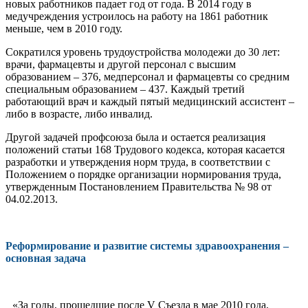
новых работников падает год от года. В 2014 году в
медучреждения устро­илось на работу на 1861 работник
меньше, чем в 2010 году.
Сократился уровень трудоустройства мо­лодежи до 30 лет:
врачи, фармацевты и дру­гой персонал с высшим
образованием – 376, медперсонал и фармацевты со средним
спе­циальным образованием – 437. Каждый третий
работающий врач и каждый пятый медицинский ассистент –
либо в возрасте, либо инвалид.
Другой задачей профсоюза была и оста­ется реализация
положений статьи 168 Тру­дового кодекса, которая касается
разработ­ки и утверждения норм труда, в соответ­ствии с
Положением о порядке организа­ции нормирования труда,
утвержденным Постановлением Правительства № 98 от
04.02.2013.
Реформирование и развитие системы здравоохранения –
основная задача
«За годы, прошедшие после V Съезда в мае 2010 года,