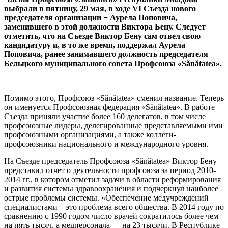
выбрали в пятницу, 29 мая, в ходе VI Съезда нового
председателя организации − Аурела Попови­ча,
заменившего в этой должности Виктора Бену. Следует
отметить, что на Съезде Виктор Бену сам отвел свою
кандидатуру и, в то же время, поддержал Аурела
Поповича, ранее занимавшего должность председателя
Бельцкого муниципального совета Профсоюза «Sănătatea».
Помимо этого, Профсоюз «Sănătatea» сменил название. Теперь
он именуется Профсоюзная федерация «Sănătatea». В ра­боте
Съезда приняли участие более 160 де­легатов, в том числе
профсоюзные лиде­ры, делегированные представляемыми ими
профсоюзными организациями, а также коллеги-
профсоюзники национального и международного уровня.
На Съезде председатель Профсоюза «Sănătatea» Виктор Бену
представил отчет о деятельности профсоюза за период 2010-
2014 гг., в котором отметил задачи в области реформирования
и развития системы здравоохранения и подчеркнул наиболее
острые проблемы системы. «Обеспечение медучреждений
специалистами – это проблема всего общества. В 2014 году по
срав­нению с 1990 годом число врачей сокра­тилось более чем
на пять тысяч, а медпер­сонала — на 23 тысячи. В Республике