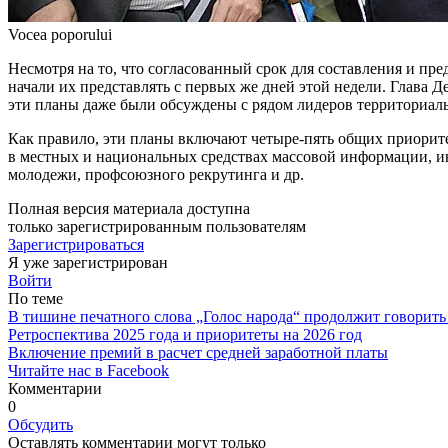
Vocea poporului
Несмотря на то, что согласованный срок для составления и пре
начали их представлять с первых же дней этой недели. Глава 
эти планы даже были обсуж­дены с рядом лидеров территориал
Как правило, эти планы включают четыре-пять общих приорите
в мес­тных и национальных средствах массо­вой информации, и
молодежи, профсоюзного рекрутинга и др.
Полная версия материала доступна
только зарегистрированным пользователям
Зарегистрироваться
Я уже зарегистрирован
Войти
По теме
В тишине печатного слова „Голос народа“ продолжит говорить
Ретроспектива 2025 года и приоритеты на 2026 год
Включение премий в расчет средней заработной платы
Читайте нас в Facebook
Комментарии
0
Обсудить
Оставлять комментарии могут только