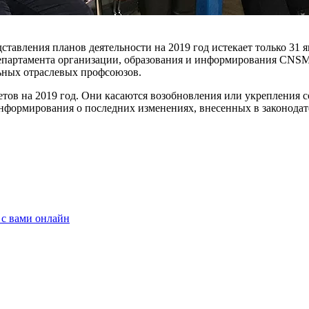
дставления планов деятельности на 2019 год исте­кает только 31
Департа­мента организации, образования и ин­формирования CNSM
ь­ных отраслевых профсоюзов.
тов на 2019 год. Они касаются возобновления или укрепления с
нформирования о пос­ледних изменениях, внесенных в зако­нодат
 с вами онлайн