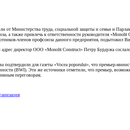
ли от Министерства труда, социальной за­щиты и семьи и Парлам
за, а также привлечь к ответственности руководителя «Monolit C
отников-членов профсоюза данного предприя­тия, подытожил Ви
адрес ди­ректор ООО «Monolit Construct» Петру Бурдужа сослался 
а подтвер­дили для газеты «Vocea poporului», что премьер-мин
сти (BWI). Эти же источники отметили, что премьер, возможно,
тивным переговорам.
ганизация