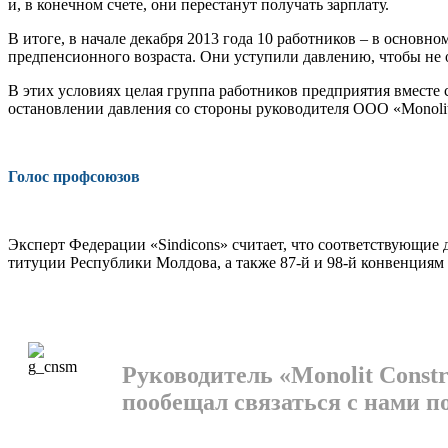
и, в конечном счете, они перестанут по­лучать зарплату.
В итоге, в начале декабря 2013 года 10 работников – в основ
предпенсионного возраста. Они усту­пили давлению, чтобы не о
В этих условиях целая группа работ­ников предприятия вместе 
остановлении давления со стороны ру­ководителя ООО «Monolit 
Голос профсоюзов
Эксперт Федерации «Sindicons» счи­тает, что соответствующие 
титуции Республики Молдова, а также 87-й и 98-й конвенция
Руководитель «Monolit Constr
пообещал связаться с нами п