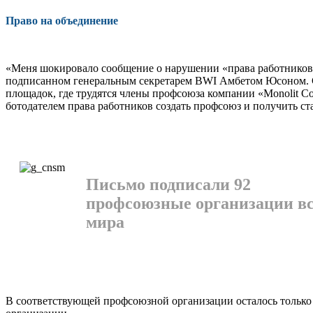
Право на объединение
«Меня шокировало сообщение о на­рушении «права работников 
подписанном генеральным секрета­рем BWI Амбетом Юсоном. Со
площадок, где трудятся члены профсо­юза компании «Monolit Co
ботодателем права работников создать профсоюз и получить ста
Письмо подписали 92
профсоюзные организации вс
мира
В соответствующей профсоюзной организации осталось только 1