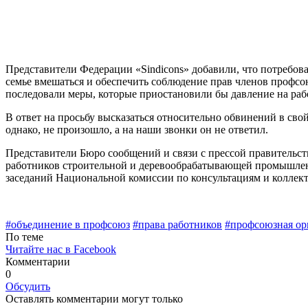
Представители Федерации «Sindicons» добавили, что потребова
семье вмешаться и обеспе­чить соблюдение прав членов профсо­ю
последовали меры, которые приостановили бы давление на раб
В ответ на просьбу высказаться от­носительно обвинений в свой 
однако, не произошло, а на наши звон­ки он не ответил.
Представители Бюро сообщений и связи с прессой правительств
работников строительной и де­ревообрабатывающей промышленно
заседаний Национальной комис­сии по консультациям и коллек
#объединение в профсоюз
#права работников
#профсоюзная ор
По теме
Читайте нас в Facebook
Комментарии
0
Обсудить
Оставлять комментарии могут только