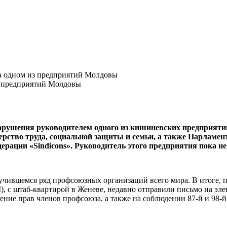
а одном из предприятий Молдовы
нарушения руководителем одного из кишиневских предприяти
ерство труда, социальной защиты и се­мьи, а также Парламе
ерации «Sindicons». Руководитель этого предприятия пока не
чив­шемся ряд профсоюзных организа­ций всего мира. В итоге, 
, с штаб-квартирой в Женеве, недавно от­правили письмо на э
ение прав чле­нов профсоюза, а также на соблюдении 87-й и 98