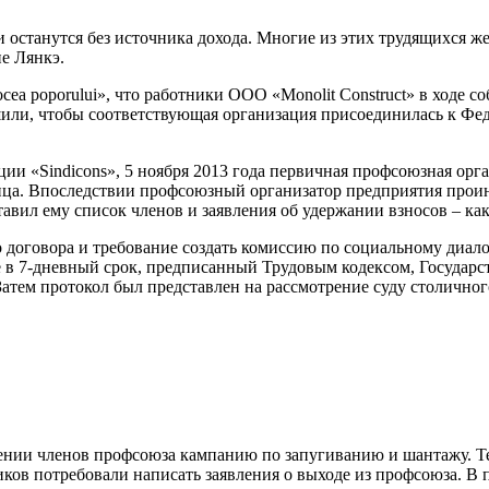
ьи оста­нутся без источника дохода. Многие из этих трудящихся ж
е Лянкэ.
a poporului», что работники ООО «Monolit Construct» в ходе соб
и­ли, чтобы соответствующая органи­зация присоединилась к Фе
«Sindicons», 5 ноября 2013 года пер­вичная профсоюзная орган
 лица. Впоследствии профсо­юзный организатор предприятия про
авил ему список членов и заявления об удержании взносов – ка
договора и требование создать комиссию по со­циальному диалог
в 7-дневный срок, предписанный Трудовым кодек­сом, Государст
атем про­токол был представлен на рассмотре­ние суду столичн
ении членов профсоюза кам­панию по запугиванию и шанта­жу. Тем
ков потребовали написать заявления о выходе из профсою­за. В 