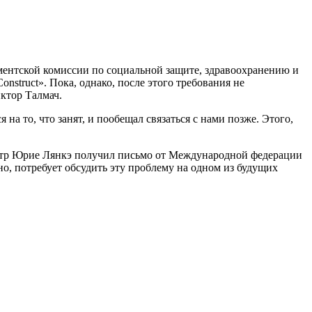
ентской комис­сии по социальной защите, здравоох­ранению и
onstruct». Пока, однако, после этого требования не
ктор Талмач.
на то, что занят, и по­обещал связаться с нами позже. Этого,
истр Юрие Лянкэ полу­чил письмо от Международной феде­рации
 потребует об­судить эту проблему на одном из буду­щих