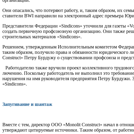
организации.
Они опасались, что потеряют рабо­ту, и, таким образом, их сем
ставители BWI направили на электрон­ный адрес премьера Юри
Представители Федерации «Sindicons» уточнили для газеты «Voce
создать первичную профсоюз­ную организацию. Они также реш
строительных материалов «Sindicons».
Решением, утвержденным Испол­нительным комитетом Федерации 
таким образом, по­лучило права и обязанности юриди­ческого
Construct» Петру Бурдужу о существовании профсоюза и предст
Работодателю также вручили про­ект коллективного трудового 
лючению. Поскольку работодатель не выполнил это требование 
нарушения на имя руководителя пред­приятия Петру Бурдужи. З
«Sindicons».
Запугивание и шантаж
Вместе с тем, директор ООО «Monolit Construct» начал в отно­ш
утверждают цитируемые ис­точники. Таким образом, от ра­ботни