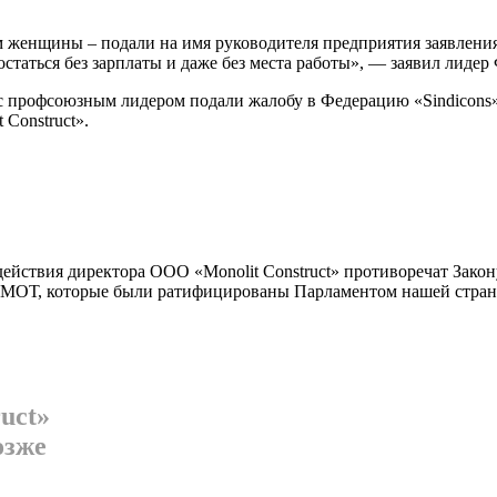
ном женщины – подали на имя руководителя пред­приятия заявлен
статься без зарплаты и даже без места работы», — заявил лидер
с профсо­юзным лидером подали жалобу в Фе­дерацию «Sindicons»
Construct».
действия ди­ректора ООО «Monolit Construct» про­тиворечат Зако
м МОТ, которые были ратифицированы Парламентом нашей стран
uct»
озже