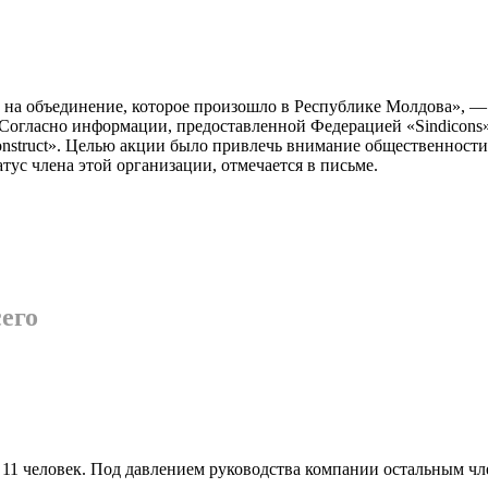
на объе­динение, которое произошло в Респу­блике Молдова», —
гласно информации, предоставленной Феде­рацией «Sindicons», 
nstruct». Целью акции было привлечь внима­ние общественности 
тус члена этой организации, отмечается в письме.
его
1 чело­век. Под давлением руководства ком­пании остальным чл