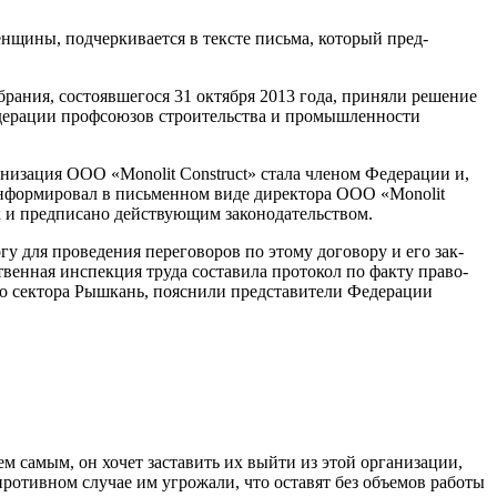
енщины, подчерки­вается в тексте письма, который пред­
рания, состоявше­гося 31 октября 2013 года, приняли ре­шение
дерации профсоюзов строительства и промыш­ленности
изация ООО «Monolit Construct» стала чле­ном Федерации и,
­информировал в письменном виде директора ООО «Monolit
к и предписано действующим зако­нодательством.
у для проведения пе­реговоров по этому договору и его зак-
венная инспекция тру­да составила протокол по факту право­
ого сектора Рышкань, пояснили представители Федерации
 самым, он хочет заста­вить их выйти из этой организа­ции,
противном случае им угро­жали, что оставят без объемов работы