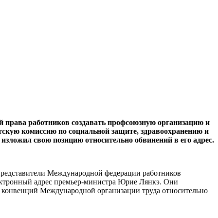
й права работников создавать профсоюзную организацию и
нтскую комиссию по социальной защите, здравоохранению и
 изложил свою позицию относительно обвинений в его адрес.
представите­ли Международной федерации работ­ников
лектронный адрес премьер-министра Юрие Лянкэ. Они
-й конвенций Международ­ной организации труда относительно