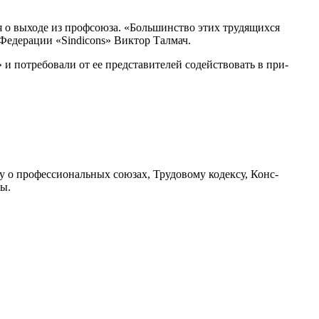
ия о выходе из профсоюза. «Большинство этих трудящихся
 Федерации «Sindicons» Виктор Талмач.
 и потребовали от ее представителей содействовать в при­
ну о профессиональ­ных союзах, Трудовому кодексу, Конс-
ы.