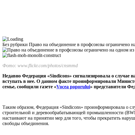
Без рубрики
Право на объединение в профсоюзы ограничено н
Фото: www.flickr.com/photos/cnsmmd
Недавно Федерация «Sindicons» сигнализировала о случае 
всту­пать в нее. О данном факте проинформировали Минист
семье, со­общили газете «
Vocea poporului
» представители Фед
Таким образом, Федерация «Sindicons» проинформировала о слу
строительной и деревообраба­тывающей промышленности (BWI)
настаивают на принятии мер для того, чтобы прекратить наруш
свободы объединения.