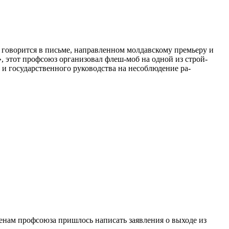
 говорится в письме, направленном молдавскому премьеру и
этот профсоюз ор­ганизовал флеш-моб на одной из строй­
и государствен­ного руководства на несоблюдение ра­
енам профсоюза пришлось написать заявления о выхо­де из