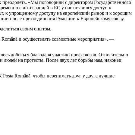
их преодолеть. «Мы по­говорили с директором Госу­дарственного
ременно с ин­теграцией в ЕС у нас появился доступ к
уг, к упрощенно­му доступу на европейский ры­нок и к хорошим
мпании после присоединения Румынии к Ев­ропейскому союзу.
оделиться своим опытом.
a Română и осуществлять совмес­тные мероприятия», —
лось добиться благо­даря участию профсоюзов. От­носительно
людей на протесты. После двух лет борь­бы нам, наконец,
Poșta Română, чтобы пе­ренимать друг у друга лучшие