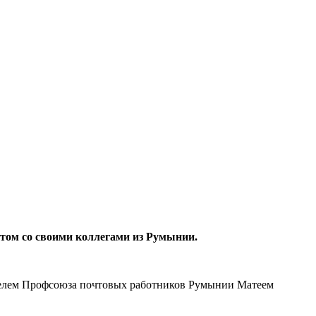
том со своими коллегами из Ру­мынии.
телем Профсоюза поч­товых работников Румынии Ма­теем