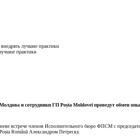
о внедрять лучшие практики
олдова и сотруд­ники ГП Poșta Moldovei проведут обмен опы
шиневе встрече членов Ис­полнительного бюро ФПСМ с председа
oșta Română Александ­ром Петреску.