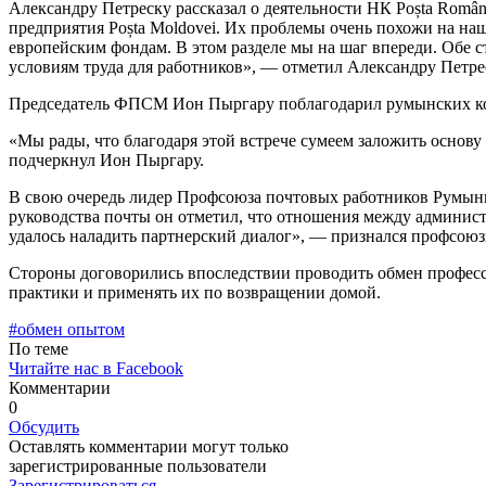
Александру Петреску рас­сказал о деятельности НК Poșta Român
предприятия Poșta Moldovei. Их проблемы очень похожи на наш
европейским фондам. В этом разделе мы на шаг впе­реди. Обе 
условиям тру­да для работников», — отметил Александру Петре
Председатель ФПСМ Ион Пыргару поблагодарил румынс­ких колл
«Мы рады, что благодаря этой встрече сумеем заложить основ
подчерк­нул Ион Пыргару.
В свою очередь лидер Профсоюза почтовых работников Ру­мынии
руководства поч­ты он отметил, что отношения между админист
удалось на­ладить партнерский диалог», — признался профсоюз
Стороны договорились впос­ледствии проводить обмен про­фес
практики и применять их по возвращении домой.
#обмен опытом
По теме
Читайте нас в Facebook
Комментарии
0
Обсудить
Оставлять комментарии могут только
зарегистрированные пользователи
Зарегистрироваться