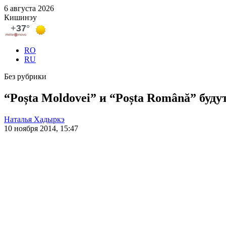
6 августа 2026
Кишинэу
RO
RU
Без рубрики
“Poșta Moldovei” и “Poșta Română” буд
Наталья Хадыркэ
10 ноября 2014, 15:47