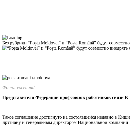
Без рубрики
“Poșta Moldovei” и “Poșta Română” будут совместн
Фото: vocea.md
Представители Федерации профсоюзов работников связи Р. М
Такое соглашение достигну­то на состоявшейся недавно в Ки
Брэтиану и генеральным директором Национальной компании P