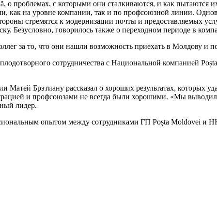
ă, о проблемах, с которы­ми они сталкиваются, и как пы­таются 
и, как на уровне компании, так и по профсоюз­ной линии. Однов
стороны стремятся к модернизации почты и предоставляемых усл
ску. Безуслов­но, говорилось также о переход­ном периоде в ко
ег за то, что они нашли возможность приехать в Молдо­ву и п
у плодотворного сотрудничества с Национальной компанией Poșt
 Матей Брэтиану расска­зал о хороших результатах, ко­торых уда
рацией и профсоюзами не всегда были хоро­шими. «Мы выводили 
ный ли­дер.
сиональным опытом между сотрудниками ГП Poșta Moldovei и НК 