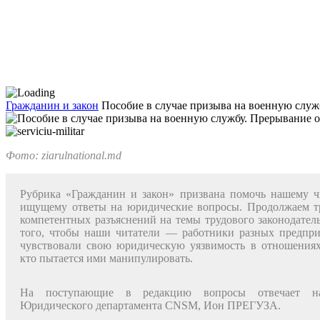
Гражданин и закон
Пособие в случае призыва на военную служб
Фото: ziarulnational.md
Рубрика «Гражданин и закон» при­звана помочь нашему ч
ищущему ответы на юридические во­просы. Продолжаем 
ком­петентных разъяснений на темы тру­дового законодатель
того, чтобы наши читатели — работники разных предпри
чувствовали свою юридическую уязвимость в отношениях
кто пытается ими манипу­лировать.
На поступающие в редакцию вопросы отвечает на­
Юридического департамента CNSM, Ион ПРЕГУЗА.