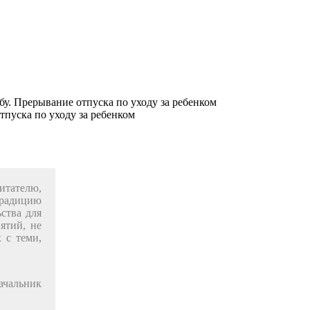
у. Прерывание отпуска по уходу за ребенком
итателю,
традицию
­ства для
ятий, не
 с теми,
чальник