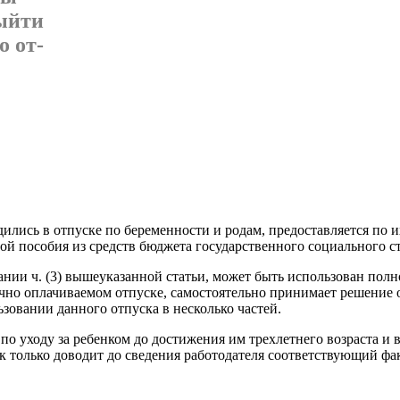
выйти
о от­
а­ходились в отпуске по беременности и родам, предоставляется 
­той пособия из средств бюджета государственного социального с
ании ч. (3) вышеуказанной статьи, может быть использован пол­
ич­но оплачиваемом отпуске, самостоятельно принимает решение 
ьзовании данного отпуска в несколько частей.
 уходу за ребенком до достижения им трехлетнего возрас­та и вер
к только доводит до сведения работодателя соответствующий фак