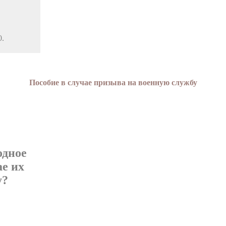
0.
Пособие в случае призыва на военную службу
д­ное
ае их
у?