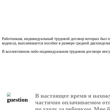
Работникам, индивидуальный трудовой договор которых был пр
кодекса), выплачивается пособие в размере средней двухнедель­н
В коллективном либо индивидуальном трудовом договоре мо­г
В настоящее время я нахож
частично оплачива­емом от
по уходу за ребенком. Мне 