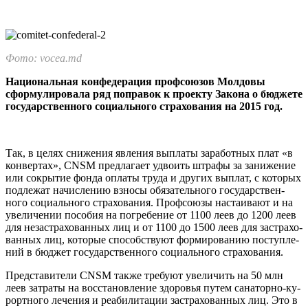
Фото: vocea.md
Национальная конфедерация профсоюзов Мол­довы
сформулировала ряд поправок к проекту За­кона о бюджете
государственного социального страхования на 2015 год.
Так, в целях снижения явле­ния выплаты заработных плат «в
конвертах», CNSM предлага­ет удвоить штрафы за заниже­ние
или сокрытие фонда оплаты труда и других выплат, с кото­рых
подлежат начислению взно­сы обязательного государствен­
ного социального страхования. Профсоюзы настаивают и на
увеличении пособия на погре­бение от 1100 леев до 1200 леев
для незастрахованных лиц и от 1100 до 1500 леев для застрахо­
ванных лиц, которые способс­твуют формированию поступле­
ний в бюджет государственного социального страхования.
Представители CNSM также требуют увеличить на 50 млн
леев затраты на восстановление здоровья путем санаторно-ку­
рортного лечения и реабилита­ции застрахованных лиц. Это в