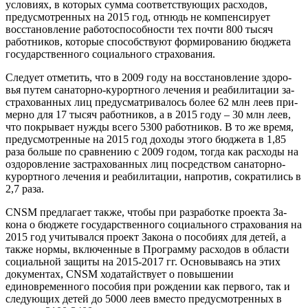
условиях, в которых сумма соот­ветствующих расходов,
предус­мотренных на 2015 год, отнюдь не компенсирует
восстановле­ние работоспособности тех поч­ти 800 тысяч
работников, кото­рые способствуют формирова­нию бюджета
государственного социального страхования.
Следует отметить, что в 2009 году на восстановление здоро­
вья путем санаторно-курортно­го лечения и реабилитации за­
страхованных лиц предусмат­ривалось более 62 млн леев при­
мерно для 17 тысяч работников, а в 2015 году – 30 млн леев,
что покрывает нужды всего 5300 ра­ботников. В то же время,
предус­мотренные на 2015 год доходы этого бюджета в 1,85
раза боль­ше по сравнению с 2009 годом, тогда как расходы на
оздоров­ление застрахованных лиц пос­редством санаторно-
курортного лечения и реабилитации, напро­тив, сократились в
2,7 раза.
CNSM предлагает также, что­бы при разработке проекта За­
кона о бюджете государственно­го социального страхования на
2015 год учитывался проект За­кона о пособиях для детей, а
так­же нормы, включенные в Программу расходов в области
соци­альной защиты на 2015-2017 гг. Основываясь на этих
докумен­тах, CNSM ходатайствует о по­вышении
единовременного по­собия при рождении как пер­вого, так и
следующих детей до 5000 леев вместо предусмотрен­ных в