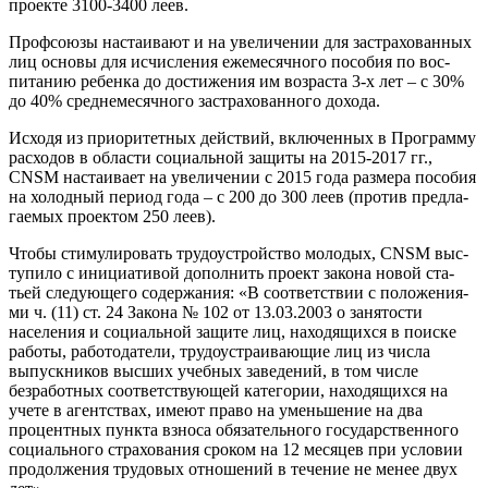
проекте 3100-3400 леев.
Профсоюзы настаивают и на увеличении для застрахован­ных
лиц основы для исчисления ежемесячного пособия по вос­
питанию ребенка до достиже­ния им возраста 3-х лет – с 30%
до 40% среднемесячного застра­хованного дохода.
Исходя из приоритетных действий, включенных в Программу
расходов в области со­циальной защиты на 2015-2017 гг.,
CNSM настаивает на увели­чении с 2015 года размера посо­бия
на холодный период года – с 200 до 300 леев (против предла­
гаемых проектом 250 леев).
Чтобы стимулировать трудо­устройство молодых, CNSM выс-
тупило с инициативой допол­нить проект закона новой ста­
тьей следующего содержания: «В соответствии с положения­
ми ч. (11) ст. 24 Закона № 102 от 13.03.2003 о занятости
населе­ния и социальной защите лиц, находящихся в поиске
работы, работодатели, трудоустраиваю­щие лиц из числа
выпускников высших учебных заведений, в том числе
безработных соответс­твующей категории, находящих­ся на
учете в агентствах, име­ют право на уменьшение на два
процентных пункта взноса обя­зательного государственного
со­циального страхования сроком на 12 месяцев при условии
про­должения трудовых отношений в течение не менее двух