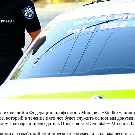
», входящий в Федера­цию профсоюзов Молдовы «Sindlex», под
, ко­торый в течение пяти лет бу­дет служить основным доку­ме
андру Пынзарь и председатель Профсоюза «Demnitate» Михаил Ла
шились разработкой юриди­ческого документа, содержаще­го и з