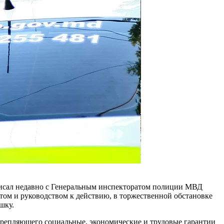
писал недавно с Генеральным инспекторатом полиции МВД
нтом и руководством к действию, в торжественной об­становке
шку.
акрепляющего социальные, экономические и трудовые гаран­тии