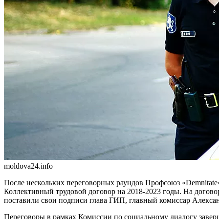
moldova24.info
После нескольких переговорных раундов Профсоюз «Demnitate
Коллективный трудовой договор на 2018-2023 годы. На договоре
поставили свои под­писи глава ГИП, главный ко­миссар Алекс
Переговоры в рамках Комис­сии по социальному диалогу за­вер